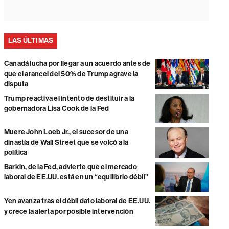
LAS ÚLTIMAS
Canadá lucha por llegar a un acuerdo antes de
que el arancel del 50% de Trump agrave la
disputa
Trump reactiva el intento de destituir a la
gobernadora Lisa Cook de la Fed
Muere John Loeb Jr., el sucesor de una
dinastía de Wall Street que se volcó a la
política
Barkin, de la Fed, advierte que el mercado
laboral de EE.UU. está en un “equilibrio débil”
Yen avanza tras el débil dato laboral de EE.UU.
y crece la alerta por posible intervención