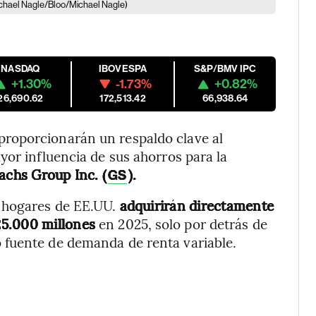
chael Nagle/Bloo/Michael Nagle)
NASDAQ
IBOVESPA
S&P/BMV IPC
+1.30%
-1.73%
+0.82%
26,690.62
172,513.42
66,938.64
roporcionarán un respaldo clave al
yor influencia de sus ahorros para la
chs Group Inc. (
).
GS
s hogares de EE.UU.
adquirirán directamente
25.000 millones
en 2025, solo por detrás de
 fuente de demanda de renta variable.