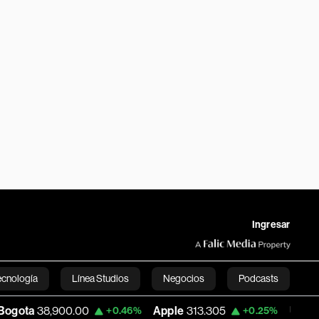
Ingresar
ecnología
Línea Studios
Negocios
Podcasts
900.00
Apple
313.305
USD COP
3,159.
+0.46%
+0.25%
English