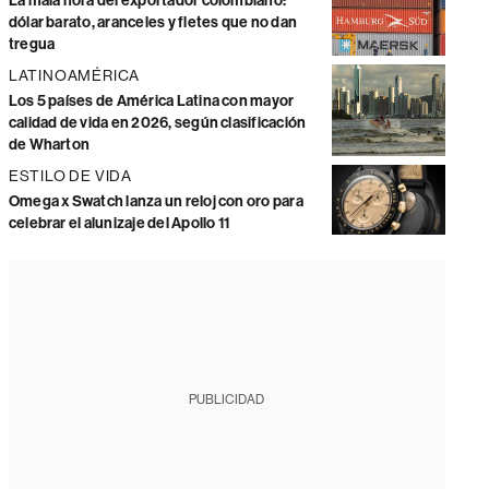
La mala hora del exportador colombiano:
dólar barato, aranceles y fletes que no dan
tregua
LATINOAMÉRICA
Los 5 países de América Latina con mayor
calidad de vida en 2026, según clasificación
de Wharton
ESTILO DE VIDA
Omega x Swatch lanza un reloj con oro para
celebrar el alunizaje del Apollo 11
PUBLICIDAD