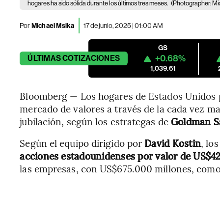
hogares ha sido sólida durante los últimos tres meses.
(Photographer: Mi
Por
Michael Msika
17 de junio, 2025 | 01:00 AM
GS
+0.68%
ÚLTIMAS
COTIZACIONES
1,039.61
Bloomberg — Los hogares de Estados Unidos p
mercado de valores a través de la cada vez ma
jubilación, según los estrategas de
Goldman Sa
Según el equipo dirigido por
David Kostin
, lo
acciones estadounidenses por valor de US$4
las empresas, con US$675.000 millones, como