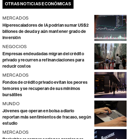
OTRAS NOTICIAS ECONÓMICAS
MERCADOS
Hiperescaladores de IA podrían sumar US$2
billones de deuda y aún mantener grado de
inversión
NEGOCIOS
Empresas endeudadas migran del crédito
privado y recurren a refinanciaciones para
reducir costos
MERCADOS
Fondos de crédito privado evitan los peores
temores y se recuperan de sus mínimos
bursátiles
MUNDO
Jóvenes que operan en bolsa a diario
reportan más sentimientos de fracaso, según
estudio
MERCADOS