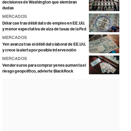
decisiones de Washington que siembran
dudas
MERCADOS
Dólar cae tras débil dato de empleo en EE.UU.
y menor expectativa de alza de tasas de la Fed
MERCADOS
Yen avanza tras el débil dato laboral de EE.UU.
y crece la alerta por posible intervención
MERCADOS
Vender euros para comprar yenes aumenta el
riesgo geopolítico, advierte BlackRock