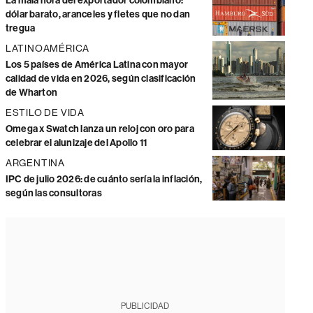
La mala hora del exportador colombiano:
dólar barato, aranceles y fletes que no dan
tregua
LATINOAMÉRICA
Los 5 países de América Latina con mayor
calidad de vida en 2026, según clasificación
de Wharton
ESTILO DE VIDA
Omega x Swatch lanza un reloj con oro para
celebrar el alunizaje del Apollo 11
ARGENTINA
IPC de julio 2026: de cuánto sería la inflación,
según las consultoras
PUBLICIDAD