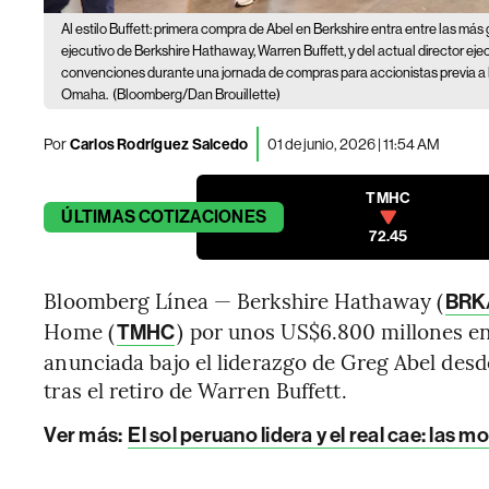
Al estilo Buffett: primera compra de Abel en Berkshire entra entre las má
ejecutivo de Berkshire Hathaway, Warren Buffett, y del actual director ej
convenciones durante una jornada de compras para accionistas previa a 
Omaha.
(Bloomberg/Dan Brouillette)
Por
Carlos Rodríguez Salcedo
01 de junio, 2026 | 11:54 AM
TMHC
ÚLTIMAS
COTIZACIONES
72.45
Bloomberg Línea — Berkshire Hathaway (
BRK
Home (
) por unos US$6.800 millones en
TMHC
anunciada bajo el liderazgo de Greg Abel des
tras el retiro de Warren Buffett.
Ver más:
El sol peruano lidera y el real cae: las