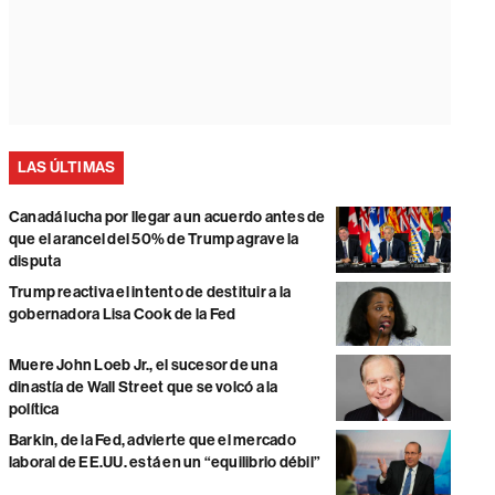
LAS ÚLTIMAS
Canadá lucha por llegar a un acuerdo antes de
que el arancel del 50% de Trump agrave la
disputa
Trump reactiva el intento de destituir a la
gobernadora Lisa Cook de la Fed
Muere John Loeb Jr., el sucesor de una
dinastía de Wall Street que se volcó a la
política
Barkin, de la Fed, advierte que el mercado
laboral de EE.UU. está en un “equilibrio débil”