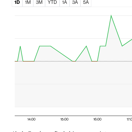
1D
1M
3M
YTD
1A
3A
5A
14:00
15:00
16:00
17: