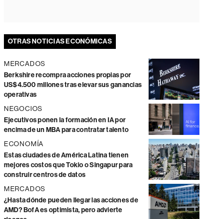
OTRAS NOTICIAS ECONÓMICAS
MERCADOS
Berkshire recompra acciones propias por
US$4.500 millones tras elevar sus ganancias
operativas
NEGOCIOS
Ejecutivos ponen la formación en IA por
encima de un MBA para contratar talento
ECONOMÍA
Estas ciudades de América Latina tienen
mejores costos que Tokio o Singapur para
construir centros de datos
MERCADOS
¿Hasta dónde pueden llegar las acciones de
AMD? BofA es optimista, pero advierte