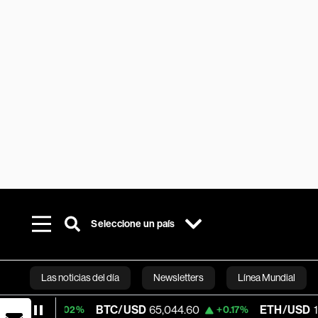
Seleccione un país
Las noticias del día
Newsletters
Línea Mundial
BTC/USD
65,044.60
ETH/USD
1,921.528
+0.02%
+0.17%
Bloomberg 