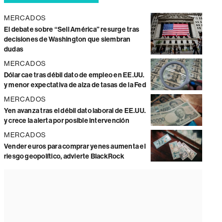
MERCADOS
El debate sobre “Sell América” resurge tras
decisiones de Washington que siembran
dudas
MERCADOS
Dólar cae tras débil dato de empleo en EE.UU.
y menor expectativa de alza de tasas de la Fed
MERCADOS
Yen avanza tras el débil dato laboral de EE.UU.
y crece la alerta por posible intervención
MERCADOS
Vender euros para comprar yenes aumenta el
riesgo geopolítico, advierte BlackRock