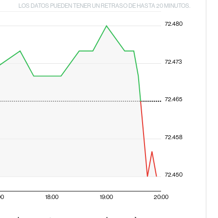
LOS DATOS PUEDEN TENER UN RETRASO DE HASTA 20 MINUTOS.
72.480
72.473
72.465
72.458
72.450
00
18:00
19:00
20:00