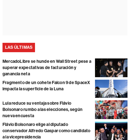
LAS ÚLTIMAS
MercadoLibre se hunde en Wall Street pese a
superar expectativas de facturación y
ganancia neta
Fragmento de un cohete Falcon 9 de SpaceX
impacta la superficie de la Luna
Lula reduce su ventaja sobre Flávio
Bolsonaro rumbo a las elecciones, según
nueva encuesta
Flávio Bolsonaro elige al diputado
conservador Alfredo Gaspar como candidato
a la vicepresidencia