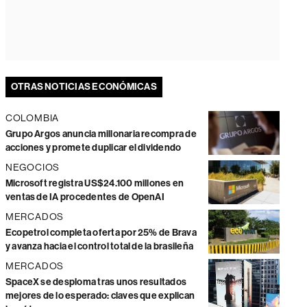
OTRAS NOTICIAS ECONÓMICAS
COLOMBIA
Grupo Argos anuncia millonaria recompra de
acciones y promete duplicar el dividendo
NEGOCIOS
Microsoft registra US$24.100 millones en
ventas de IA procedentes de OpenAI
MERCADOS
Ecopetrol completa oferta por 25% de Brava
y avanza hacia el control total de la brasileña
MERCADOS
SpaceX se desploma tras unos resultados
mejores de lo esperado: claves que explican