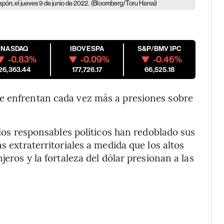
apón, el jueves 9 de junio de 2022.
(Bloomberg/Toru Hanai)
NASDAQ
IBOVESPA
S&P/BMV IPC
-0.83%
-0.09%
-0.46%
26,363.44
177,726.17
66,525.18
e enfrentan cada vez más a presiones sobre
, los responsables políticos han redoblado sus
s extraterritoriales a medida que los altos
jeros y la fortaleza del dólar presionan a las