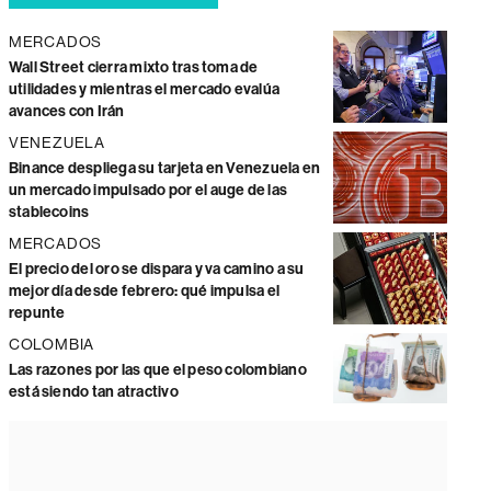
MERCADOS
Wall Street cierra mixto tras toma de
utilidades y mientras el mercado evalúa
avances con Irán
VENEZUELA
Binance despliega su tarjeta en Venezuela en
un mercado impulsado por el auge de las
stablecoins
MERCADOS
El precio del oro se dispara y va camino a su
mejor día desde febrero: qué impulsa el
repunte
COLOMBIA
Las razones por las que el peso colombiano
está siendo tan atractivo