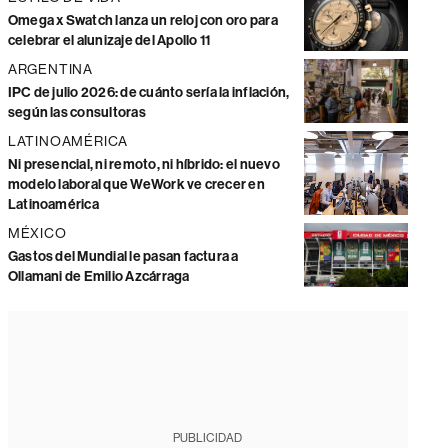
Omega x Swatch lanza un reloj con oro para
celebrar el alunizaje del Apollo 11
ARGENTINA
IPC de julio 2026: de cuánto sería la inflación,
según las consultoras
LATINOAMÉRICA
Ni presencial, ni remoto, ni híbrido: el nuevo
modelo laboral que WeWork ve crecer en
Latinoamérica
MÉXICO
Gastos del Mundial le pasan factura a
Ollamani de Emilio Azcárraga
PUBLICIDAD