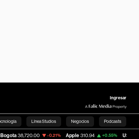
Ingresar
ecnología
Línea Studios
Negocios
Podcasts
8,720.00
Apple
310.94
USD COP
3,175.9
-0.21%
+0.55%
English