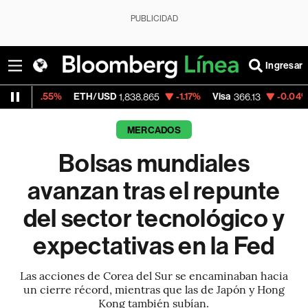
PUBLICIDAD
Ingresar
ETH/USD
-1.17%
Visa
-0.04%
MercadoLib
1,838.865
366.13
MERCADOS
Bolsas mundiales
avanzan tras el repunte
del sector tecnológico y
expectativas en la Fed
Las acciones de Corea del Sur se encaminaban hacia
un cierre récord, mientras que las de Japón y Hong
Kong también subían.