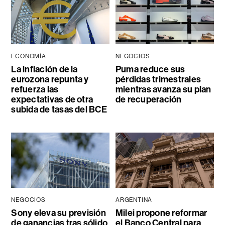
ECONOMÍA
NEGOCIOS
La inflación de la
Puma reduce sus
eurozona repunta y
pérdidas trimestrales
refuerza las
mientras avanza su plan
expectativas de otra
de recuperación
subida de tasas del BCE
NEGOCIOS
ARGENTINA
Sony eleva su previsión
Milei propone reformar
de ganancias tras sólido
el Banco Central para