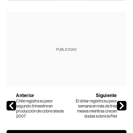
PUBLICIDAD
Anterior
Siguiente
Chile registra su peor
El dólar registra su peor
segundo trimestre en
semana en más de tres
producción de cobre desde
meses mientras crecen
2007
dudas sobre la Fed