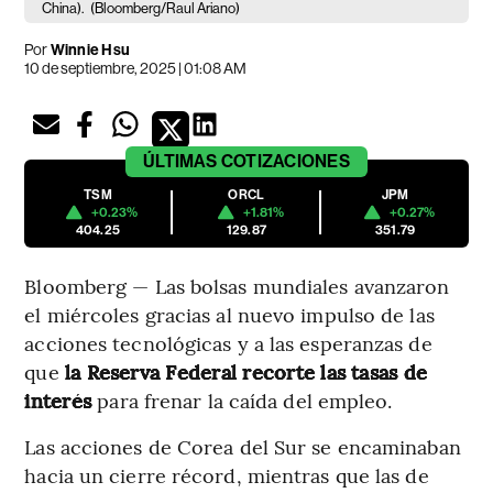
China).
(Bloomberg/Raul Ariano)
Por
Winnie Hsu
10 de septiembre, 2025 | 01:08 AM
ÚLTIMAS
COTIZACIONES
TSM
ORCL
JPM
+0.23%
+1.81%
+0.27%
404.25
129.87
351.79
Bloomberg — Las bolsas mundiales avanzaron
el miércoles gracias al nuevo impulso de las
acciones tecnológicas y a las esperanzas de
que
la Reserva Federal recorte las tasas de
interés
para frenar la caída del empleo.
Las acciones de Corea del Sur se encaminaban
hacia un cierre récord, mientras que las de