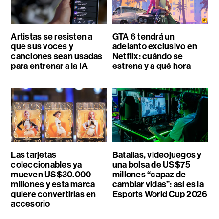
Artistas se resisten a
GTA 6 tendrá un
que sus voces y
adelanto exclusivo en
canciones sean usadas
Netflix: cuándo se
para entrenar a la IA
estrena y a qué hora
Las tarjetas
Batallas, videojuegos y
coleccionables ya
una bolsa de US$75
mueven US$30.000
millones “capaz de
millones y esta marca
cambiar vidas”: así es la
quiere convertirlas en
Esports World Cup 2026
accesorio