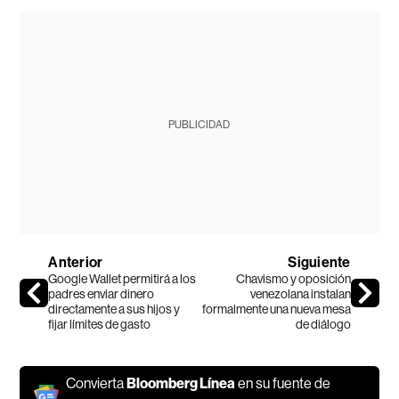
PUBLICIDAD
Anterior
Siguiente
Google Wallet permitirá a los
Chavismo y oposición
padres enviar dinero
venezolana instalan
directamente a sus hijos y
formalmente una nueva mesa
fijar límites de gasto
de diálogo
Convierta
Bloomberg Línea
en su fuente de