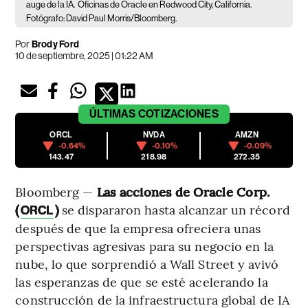
auge de la IA.
Oficinas de Oracle en Redwood City, California.
Fotógrafo: David Paul Morris/Bloomberg.
Por
Brody Ford
10 de septiembre, 2025 | 01:22 AM
ÚLTIMAS
COTIZACIONES
ORCL
NVDA
AMZN
-0.64%
-0.10%
-0.09%
143.47
218.98
272.35
Bloomberg —
Las acciones de Oracle Corp.
(
)
se dispararon hasta alcanzar un récord
ORCL
después de que la empresa ofreciera unas
perspectivas agresivas para su negocio en la
nube, lo que sorprendió a Wall Street y avivó
las esperanzas de que se esté acelerando la
construcción de la infraestructura global de IA