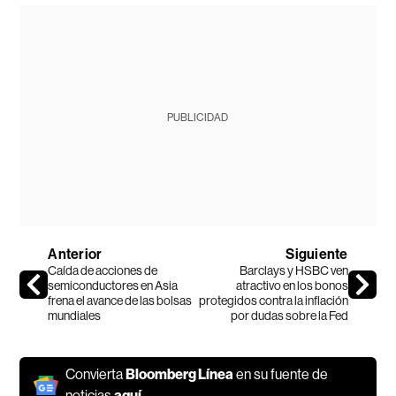
PUBLICIDAD
Anterior
Siguiente
Caída de acciones de
Barclays y HSBC ven
semiconductores en Asia
atractivo en los bonos
frena el avance de las bolsas
protegidos contra la inflación
mundiales
por dudas sobre la Fed
Convierta
Bloomberg Línea
en su fuente de
noticias
aquí