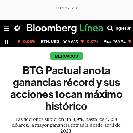
PUBLICIDAD
Ingresar
-0.05%
ETH/USD
-0.37%
Visa
-0.28%
Me
1,908.635
368.54
MERCADOS
BTG Pactual anota
ganancias récord y sus
acciones tocan máximo
histórico
Las acciones subieron un 8,9%, hasta los 43,58
dólares, la mayor ganancia intradía desde abril de
2023.