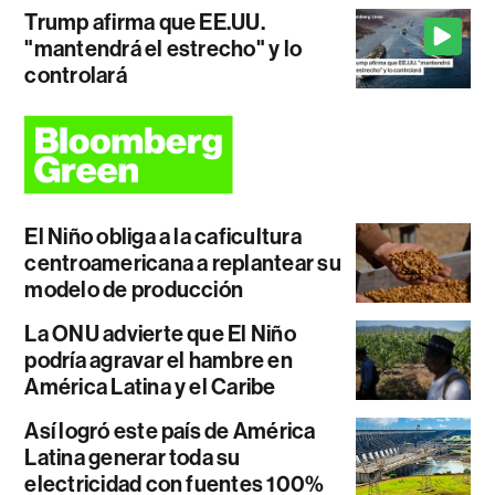
Trump afirma que EE.UU.
"mantendrá el estrecho" y lo
controlará
El Niño obliga a la caficultura
centroamericana a replantear su
modelo de producción
La ONU advierte que El Niño
podría agravar el hambre en
América Latina y el Caribe
Así logró este país de América
Latina generar toda su
electricidad con fuentes 100%