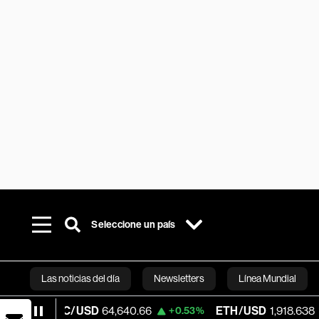
Seleccione un país
Las noticias del día
Newsletters
Línea Mundial
C/USD
64,640.66
ETH/USD
1,918.638
V
+0.53%
+2.31%
Bloomberg 