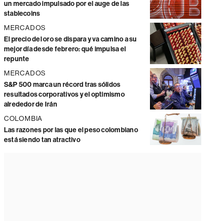
un mercado impulsado por el auge de las
stablecoins
MERCADOS
El precio del oro se dispara y va camino a su
mejor día desde febrero: qué impulsa el
repunte
MERCADOS
S&P 500 marca un récord tras sólidos
resultados corporativos y el optimismo
alrededor de Irán
COLOMBIA
Las razones por las que el peso colombiano
está siendo tan atractivo