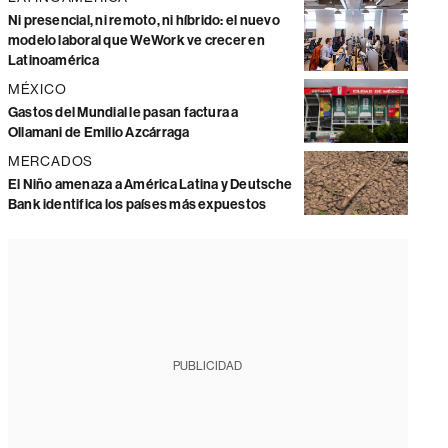
Ni presencial, ni remoto, ni híbrido: el nuevo
modelo laboral que WeWork ve crecer en
Latinoamérica
MÉXICO
Gastos del Mundial le pasan factura a
Ollamani de Emilio Azcárraga
MERCADOS
El Niño amenaza a América Latina y Deutsche
Bank identifica los países más expuestos
PUBLICIDAD