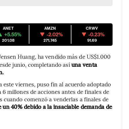
ANET
AMZN
CRWV
+5.55%
-2.02%
-0.23%
201.08
271.745
91.69
 Jensen Huang, ha vendido más de US$1.000
desde junio, completando así
una venta
n.
 este viernes, puso fin al acuerdo adoptado
6 millones de acciones antes de finales de
s cuando comenzó a venderlas a finales de
 un 40% debido a la insaciable demanda de