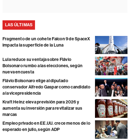
LAS ÚLTIMAS
Fragmento de un cohete Falcon 9 de SpaceX
impacta la superficie de la Luna
Lula reduce su ventaja sobre Flávio
Bolsonaro rumbo a las elecciones, según
nueva encuesta
Flávio Bolsonaro elige al diputado
conservador Alfredo Gaspar como candidato
a la vicepresidencia
Kraft Heinz eleva previsión para 2026 y
aumenta su inversión para revitalizar sus
marcas
Empleo privado en EE.UU. crece menos de lo
esperado en julio, según ADP