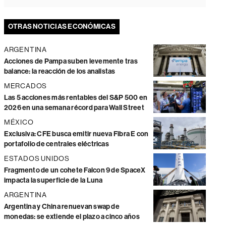
OTRAS NOTICIAS ECONÓMICAS
ARGENTINA
Acciones de Pampa suben levemente tras
balance: la reacción de los analistas
MERCADOS
Las 5 acciones más rentables del S&P 500 en
2026 en una semana récord para Wall Street
MÉXICO
Exclusiva: CFE busca emitir nueva Fibra E con
portafolio de centrales eléctricas
ESTADOS UNIDOS
Fragmento de un cohete Falcon 9 de SpaceX
impacta la superficie de la Luna
ARGENTINA
Argentina y China renuevan swap de
monedas: se extiende el plazo a cinco años