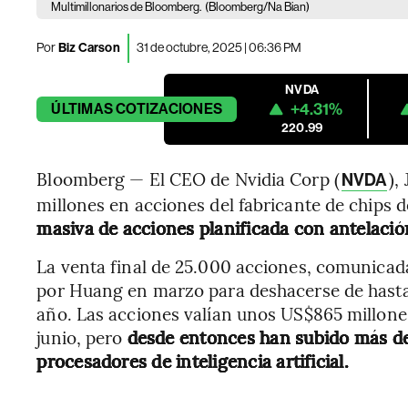
Multimillonarios de Bloomberg.
(Bloomberg/Na Bian)
Por
Biz Carson
31 de octubre, 2025 | 06:36 PM
NVDA
+4.31%
ÚLTIMAS
COTIZACIONES
220.99
Bloomberg — El CEO de Nvidia Corp (
),
NVDA
millones en acciones del fabricante de chips 
masiva de acciones planificada con antelació
La venta final de 25.000 acciones, comunicada
por Huang en marzo para deshacerse de hasta 
año. Las acciones valían unos US$865 millone
junio, pero
desde entonces han subido más de
procesadores de inteligencia artificial.