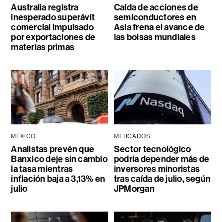
Australia registra
Caída de acciones de
inesperado superávit
semiconductores en
comercial impulsado
Asia frena el avance de
por exportaciones de
las bolsas mundiales
materias primas
MÉXICO
MERCADOS
Analistas prevén que
Sector tecnológico
Banxico deje sin cambio
podría depender más de
la tasa mientras
inversores minoristas
inflación baja a 3,13% en
tras caída de julio, según
julio
JPMorgan