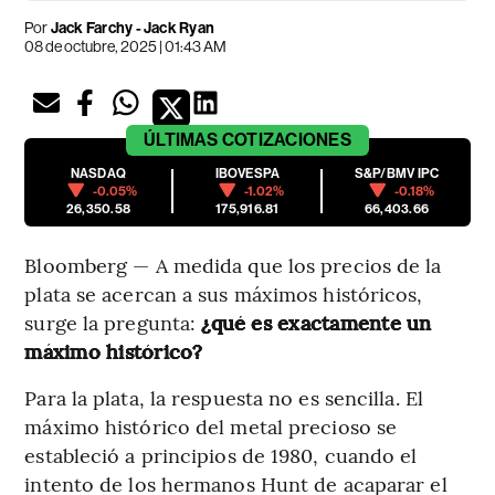
Por
Jack Farchy - Jack Ryan
08 de octubre, 2025 | 01:43 AM
ÚLTIMAS
COTIZACIONES
NASDAQ
IBOVESPA
S&P/BMV IPC
-0.05%
-1.02%
-0.18%
26,350.58
175,916.81
66,403.66
Bloomberg — A medida que los precios de la
plata se acercan a sus máximos históricos,
surge la pregunta:
¿qué es exactamente un
máximo histórico?
Para la plata, la respuesta no es sencilla. El
máximo histórico del metal precioso se
estableció a principios de 1980, cuando el
intento de los hermanos Hunt de acaparar el