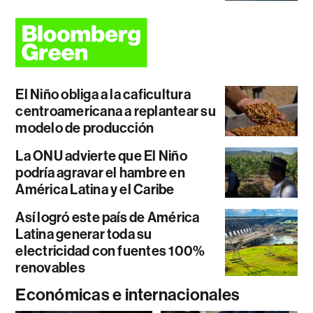
El Niño obliga a la caficultura
centroamericana a replantear su
modelo de producción
La ONU advierte que El Niño
podría agravar el hambre en
América Latina y el Caribe
Así logró este país de América
Latina generar toda su
electricidad con fuentes 100%
renovables
Económicas e internacionales