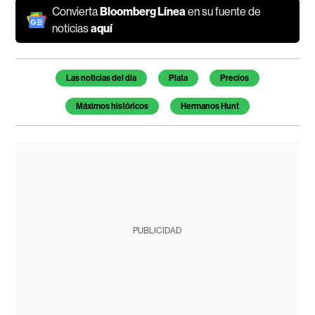
Convierta
Bloomberg Línea
en su fuente de
noticias
aquí
Temas de este artículo
Las noticias del día
Plata
Precios
Máximos históricos
Hermanos Hunt
PUBLICIDAD