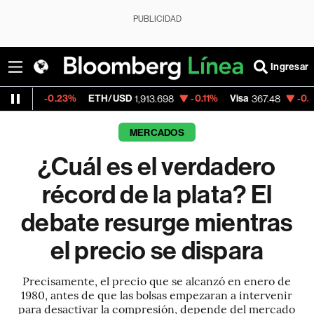
PUBLICIDAD
Ingresar
0.23%
ETH/USD
-0.11%
Visa
-0.29%
Merca
1,913.698
367.48
MERCADOS
¿Cuál es el verdadero
récord de la plata? El
debate resurge mientras
el precio se dispara
Precisamente, el precio que se alcanzó en enero de
1980, antes de que las bolsas empezaran a intervenir
para desactivar la compresión, depende del mercado