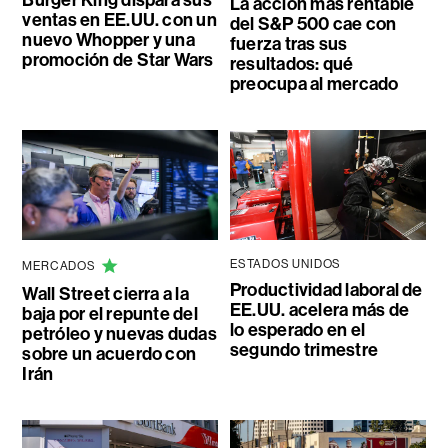
Burger King dispara sus
La acción más rentable
ventas en EE.UU. con un
del S&P 500 cae con
nuevo Whopper y una
fuerza tras sus
promoción de Star Wars
resultados: qué
preocupa al mercado
ESTADOS UNIDOS
MERCADOS
Productividad laboral de
Wall Street cierra a la
EE.UU. acelera más de
baja por el repunte del
lo esperado en el
petróleo y nuevas dudas
segundo trimestre
sobre un acuerdo con
Irán