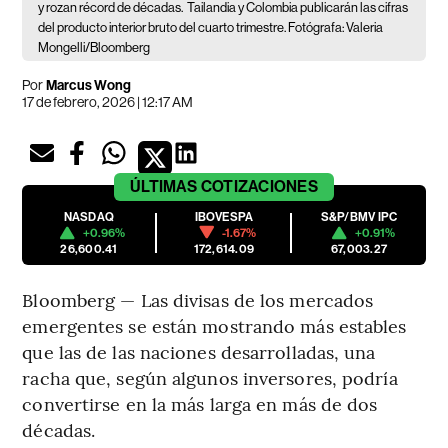
y rozan récord de décadas.
Tailandia y Colombia publicarán las cifras
del producto interior bruto del cuarto trimestre. Fotógrafa: Valeria
Mongelli/Bloomberg
Por
Marcus Wong
17 de febrero, 2026 | 12:17 AM
ÚLTIMAS
COTIZACIONES
NASDAQ
IBOVESPA
S&P/BMV IPC
+0.96%
-1.67%
+0.91%
26,600.41
172,614.09
67,003.27
Bloomberg — Las divisas de los mercados
emergentes se están mostrando más estables
que las de las naciones desarrolladas, una
racha que, según algunos inversores, podría
convertirse en la más larga en más de dos
décadas.