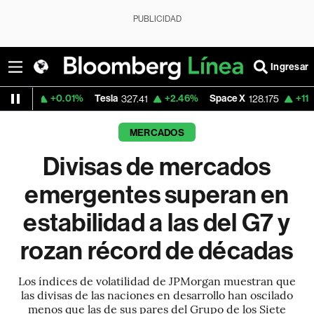
PUBLICIDAD
Ingresar
+0.01%
Tesla
+2.46%
Space X
+11.60%
Dóla
327.41
128.175
MERCADOS
Divisas de mercados
emergentes superan en
estabilidad a las del G7 y
rozan récord de décadas
Los índices de volatilidad de JPMorgan muestran que
las divisas de las naciones en desarrollo han oscilado
menos que las de sus pares del Grupo de los Siete