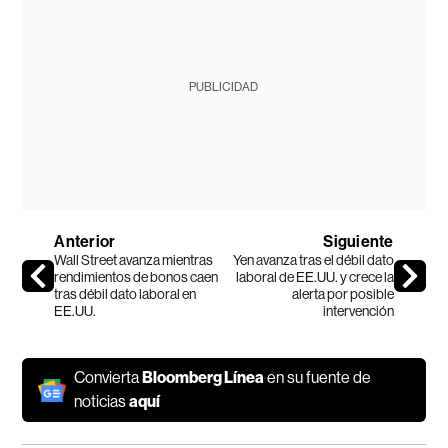
PUBLICIDAD
Anterior
Siguiente
Wall Street avanza mientras
Yen avanza tras el débil dato
rendimientos de bonos caen
laboral de EE.UU. y crece la
tras débil dato laboral en
alerta por posible
EE.UU.
intervención
Convierta
Bloomberg Línea
en su fuente de
noticias
aquí