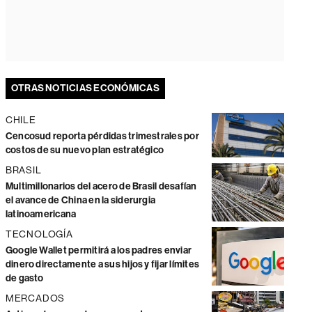
OTRAS NOTICIAS ECONÓMICAS
CHILE
Cencosud reporta pérdidas trimestrales por
costos de su nuevo plan estratégico
BRASIL
Multimillonarios del acero de Brasil desafían
el avance de China en la siderurgia
latinoamericana
TECNOLOGÍA
Google Wallet permitirá a los padres enviar
dinero directamente a sus hijos y fijar límites
de gasto
MERCADOS