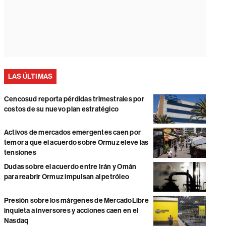
LAS ÚLTIMAS
Cencosud reporta pérdidas trimestrales por
costos de su nuevo plan estratégico
Activos de mercados emergentes caen por
temor a que el acuerdo sobre Ormuz eleve las
tensiones
Dudas sobre el acuerdo entre Irán y Omán
para reabrir Ormuz impulsan al petróleo
Presión sobre los márgenes de MercadoLibre
inquieta a inversores y acciones caen en el
Nasdaq