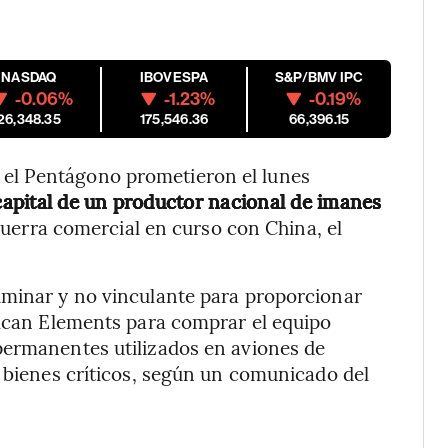
NASDAQ
IBOVESPA
S&P/BMV IPC
-0.06%
-1.23%
-0.19%
26,348.35
175,546.36
66,396.15
el Pentágono prometieron el lunes
capital de un productor nacional de imanes
uerra comercial en curso con China, el
iminar y no vinculante para proporcionar
lcan Elements para comprar el equipo
permanentes utilizados en aviones de
s bienes críticos, según un comunicado del