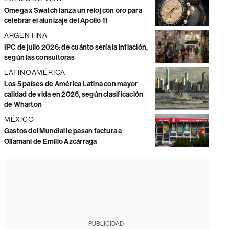
Omega x Swatch lanza un reloj con oro para
celebrar el alunizaje del Apollo 11
ARGENTINA
IPC de julio 2026: de cuánto sería la inflación,
según las consultoras
LATINOAMÉRICA
Los 5 países de América Latina con mayor
calidad de vida en 2026, según clasificación
de Wharton
MÉXICO
Gastos del Mundial le pasan factura a
Ollamani de Emilio Azcárraga
PUBLICIDAD