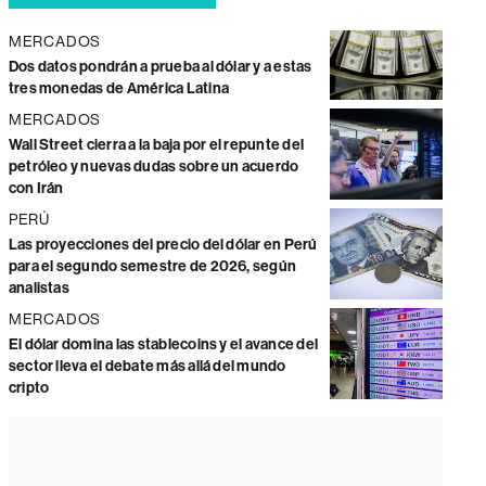
MERCADOS
Dos datos pondrán a prueba al dólar y a estas
tres monedas de América Latina
MERCADOS
Wall Street cierra a la baja por el repunte del
petróleo y nuevas dudas sobre un acuerdo
con Irán
PERÚ
Las proyecciones del precio del dólar en Perú
para el segundo semestre de 2026, según
analistas
MERCADOS
El dólar domina las stablecoins y el avance del
sector lleva el debate más allá del mundo
cripto