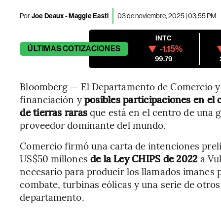
Por
Joe Deaux - Maggie Eastl
03 de noviembre, 2025 | 03:55 PM
INTC
-1.15%
ÚLTIMAS
COTIZACIONES
99.79
Bloomberg — El Departamento de Comercio y 
financiación y
posibles participaciones en el 
de tierras raras
que está en el centro de una g
proveedor dominante del mundo.
Comercio firmó una carta de intenciones prel
US$50 millones
de la Ley CHIPS de 2022
a Vu
necesario para producir los llamados imanes 
combate, turbinas eólicas y una serie de otro
departamento.