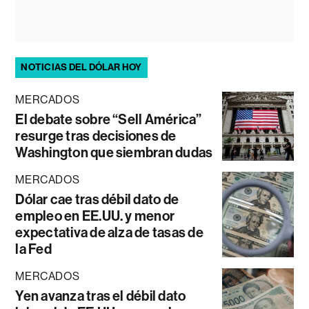
NOTICIAS DEL DÓLAR HOY
MERCADOS
El debate sobre “Sell América”
resurge tras decisiones de
Washington que siembran dudas
MERCADOS
Dólar cae tras débil dato de
empleo en EE.UU. y menor
expectativa de alza de tasas de
la Fed
MERCADOS
Yen avanza tras el débil dato