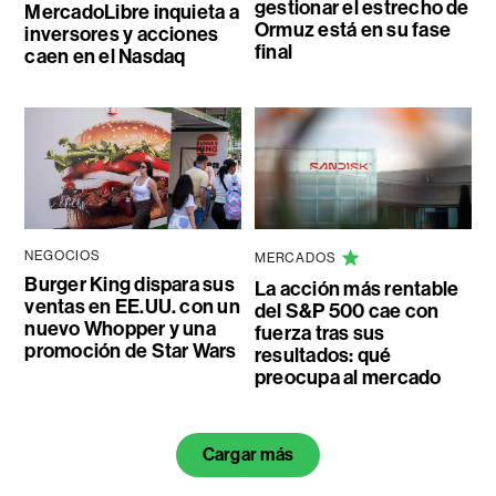
gestionar el estrecho de
MercadoLibre inquieta a
Ormuz está en su fase
inversores y acciones
final
caen en el Nasdaq
NEGOCIOS
MERCADOS
Burger King dispara sus
La acción más rentable
ventas en EE.UU. con un
del S&P 500 cae con
nuevo Whopper y una
fuerza tras sus
promoción de Star Wars
resultados: qué
preocupa al mercado
Cargar más