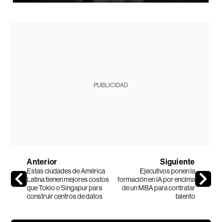
PUBLICIDAD
Anterior
Siguiente
Estas ciudades de América
Ejecutivos ponen la
Latina tienen mejores costos
formación en IA por encima
que Tokio o Singapur para
de un MBA para contratar
construir centros de datos
talento