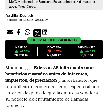
MWC25 celebrada en Barcelona, España, el martes 4 de marzo de
2025.
(Angel Garcia)
Por
Jillian Deutsch
14 de octubre, 2025 | 06:13 AM
ÚLTIMAS
COTIZACIONES
NASDAQ
IBOVESPA
S&P/BMV IPC
+1.30%
-1.73%
+0.82%
26,690.62
172,513.42
66,938.64
Bloomberg —
Ericsson AB informó de unos
beneficios ajustados antes de intereses,
impuestos, depreciación
y amortización que
se duplicaron con creces con respecto al año
anterior después de que la empresa vendiera
su negocio de enrutamiento de llamadas
Iconectiv.