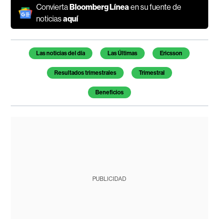
Convierta
Bloomberg Línea
en su fuente de
noticias
aquí
Temas de este artículo
Las noticias del día
Las Últimas
Ericsson
Resultados trimestrales
Trimestral
Beneficios
PUBLICIDAD