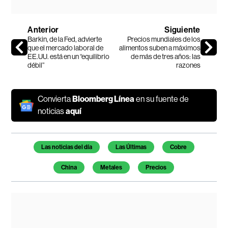
Anterior
Siguiente
Barkin, de la Fed, advierte
Precios mundiales de los
que el mercado laboral de
alimentos suben a máximos
EE.UU. está en un “equilibrio
de más de tres años: las
débil”
razones
Convierta
Bloomberg Línea
en su fuente de
noticias
aquí
Temas de este artículo
Las noticias del día
Las Últimas
Cobre
China
Metales
Precios