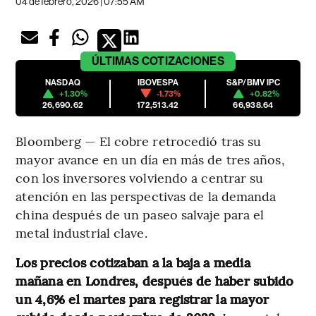
04 de febrero, 2026 | 07:55 AM
ÚLTIMAS
COTIZACIONES
NASDAQ
IBOVESPA
S&P/BMV IPC
+1.30%
-1.73%
+0.82%
26,690.62
172,513.42
66,938.64
Bloomberg — El cobre retrocedió tras su
mayor avance en un día en más de tres años,
con los inversores volviendo a centrar su
atención en las perspectivas de la demanda
china después de un paseo salvaje para el
metal industrial clave.
Los precios cotizaban a la baja a media
mañana en Londres, después de haber subido
un 4,6% el martes para registrar la mayor