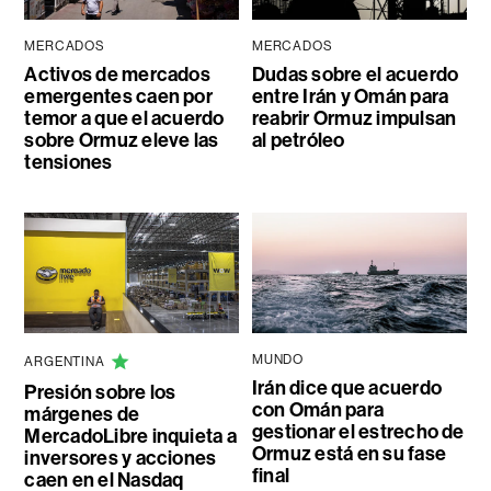
MERCADOS
MERCADOS
Activos de mercados
Dudas sobre el acuerdo
emergentes caen por
entre Irán y Omán para
temor a que el acuerdo
reabrir Ormuz impulsan
sobre Ormuz eleve las
al petróleo
tensiones
MUNDO
ARGENTINA
Irán dice que acuerdo
Presión sobre los
con Omán para
márgenes de
gestionar el estrecho de
MercadoLibre inquieta a
Ormuz está en su fase
inversores y acciones
final
caen en el Nasdaq