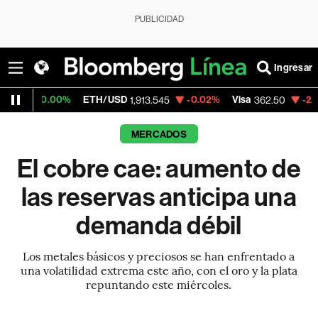
PUBLICIDAD
Ingresar
0%
ETH/USD
-0.02%
Visa
-2.15%
Mercad
1,913.545
362.50
MERCADOS
El cobre cae: aumento de
las reservas anticipa una
demanda débil
Los metales básicos y preciosos se han enfrentado a
una volatilidad extrema este año, con el oro y la plata
repuntando este miércoles.