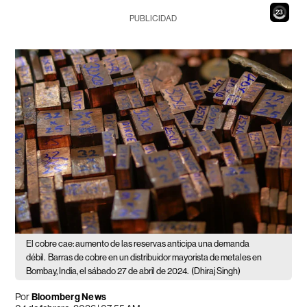
21
PUBLICIDAD
El cobre cae: aumento de las reservas anticipa una demanda
débil.
Barras de cobre en un distribuidor mayorista de metales en
Bombay, India, el sábado 27 de abril de 2024.
(Dhiraj Singh)
Por
Bloomberg News