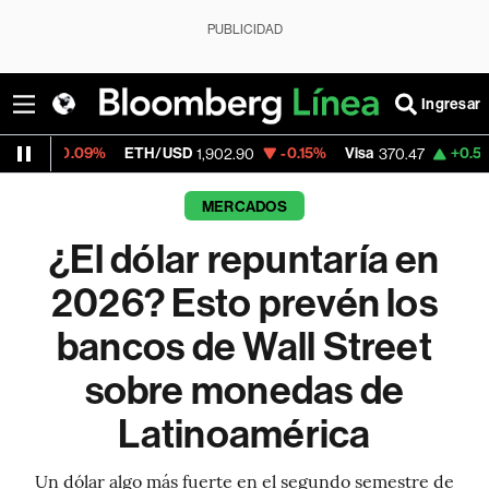
PUBLICIDAD
Ingresar
%
ETH/USD
-0.15%
Visa
+0.52%
MercadoL
1,902.90
370.47
MERCADOS
¿El dólar repuntaría en
2026? Esto prevén los
bancos de Wall Street
sobre monedas de
Latinoamérica
Un dólar algo más fuerte en el segundo semestre de