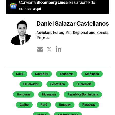
Convierta
Bloomberg Línea
en su fuente de
noticias
aquí
Daniel Salazar Castellanos
Assistant Editor, Pan Regional and Special
Projects
Temas de este artículo
Dólar
Dólar hoy
Economía
Mercados
El Salvador
Costa Rica
Guatemala
Honduras
Nicaragua
República Dominicana
Caribe
Perú
Uruguay
Paraguay
Bolivia
América Latina