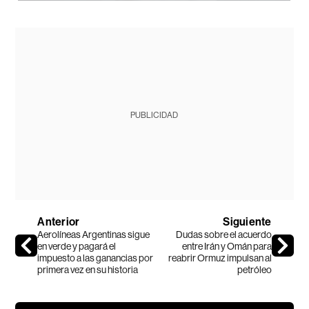
PUBLICIDAD
Anterior
Siguiente
Aerolíneas Argentinas sigue
Dudas sobre el acuerdo
en verde y pagará el
entre Irán y Omán para
impuesto a las ganancias por
reabrir Ormuz impulsan al
primera vez en su historia
petróleo