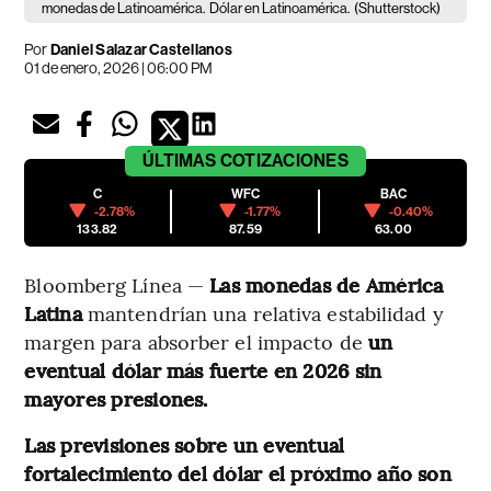
monedas de Latinoamérica.
Dólar en Latinoamérica.
(Shutterstock)
Por
Daniel Salazar Castellanos
01 de enero, 2026 | 06:00 PM
ÚLTIMAS
COTIZACIONES
C
WFC
BAC
-2.78%
-1.77%
-0.40%
133.82
87.59
63.00
Bloomberg Línea —
Las monedas de América
Latina
mantendrían una relativa estabilidad y
margen para absorber el impacto
de
un
eventual dólar más fuerte en 2026 sin
mayores presiones.
Las previsiones sobre un eventual
fortalecimiento del dólar el próximo año son