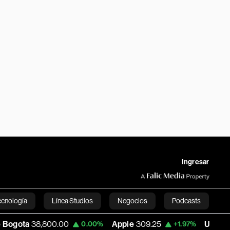
Ingresar
ecnología
Línea Studios
Negocios
Podcasts
38,800.00
Apple
309.25
USD COP
3,195.
0.00%
+1.97%
English