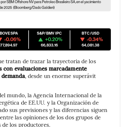
or SBM Offshore NV para Petroleo Brasileiro SA, en el yacimiento
e de 2025
(Bloomberg/Dado Galdieri)
IBOVESPA
S&P/BMV IPC
BTC/USD
-0.06%
+0.20%
-0.34%
177,894.97
66,833.16
64,081.38
tratan de trazar la trayectoria de los
s con evaluaciones marcadamente
la demanda
, desde un enorme superávit
del mundo, la Agencia Internacional de la
ergética de EE.UU. y la Organización de
do sus previsiones y las diferencias siguen
entre las opiniones de los dos grupos de
 de los productores.