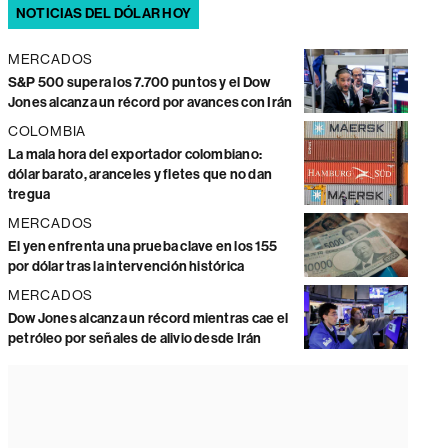
NOTICIAS DEL DÓLAR HOY
MERCADOS
S&P 500 supera los 7.700 puntos y el Dow
Jones alcanza un récord por avances con Irán
COLOMBIA
La mala hora del exportador colombiano:
dólar barato, aranceles y fletes que no dan
tregua
MERCADOS
El yen enfrenta una prueba clave en los 155
por dólar tras la intervención histórica
MERCADOS
Dow Jones alcanza un récord mientras cae el
petróleo por señales de alivio desde Irán