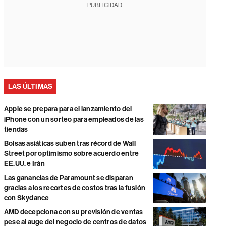
PUBLICIDAD
LAS ÚLTIMAS
Apple se prepara para el lanzamiento del
iPhone con un sorteo para empleados de las
tiendas
Bolsas asiáticas suben tras récord de Wall
Street por optimismo sobre acuerdo entre
EE.UU. e Irán
Las ganancias de Paramount se disparan
gracias a los recortes de costos tras la fusión
con Skydance
AMD decepciona con su previsión de ventas
pese al auge del negocio de centros de datos