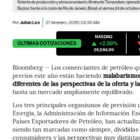
flotante de producción y almacenamiento Almirante Tamandare, operado p
Buzios, frente a la costa de Río de Janeiro, Brasil, el viernes 24 de octubr
Por
Julian Lee
27 de enero, 2026 | 02:30 AM
NASDAQ
+2.59%
ÚLTIMAS
COTIZACIONES
26,584.99
Bloomberg — Los comerciantes de petróleo que 
precios este año están haciendo
malabarismo
diferentes de las perspectivas de la oferta y 
hasta un mercado ampliamente equilibrado.
Los tres principales organismos de previsión 
Energía, la Administración de Información En
Países Exportadores de Petróleo, han actualiza
siendo tan marcadas como siempre, divididas 
consumidores y las perspectivas muy distintas