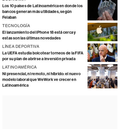
Los 10 países de Latinoamérica en donde los
bancos generan más utilidades, según
Felaban
TECNOLOGÍA
El lanzamiento del iPhone 18 está cerca y
estas son las últimas novedades
LÍNEA DEPORTIVA
La UEFA estudia boicotear torneos de la FIFA
por su plan de abrirse a inversión privada
LATINOAMÉRICA
Ni presencial, ni remoto, ni híbrido: el nuevo
modelo laboral que WeWork ve crecer en
Latinoamérica