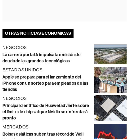
OTRAS NOTICIAS ECONÓMICAS
NEGOCIOS
La carrera por la IA impulsa la emisión de
deuda de las grandes tecnológicas
ESTADOS UNIDOS
Apple se prepara para el lanzamiento del
iPhone con un sorteo para empleados de las
tiendas
NEGOCIOS
Principal científico de Huawei advierte sobre
el límite de chips al que Nvidia se enfrentará
pronto
MERCADOS
Bolsas asiáticas suben tras récord de Wall