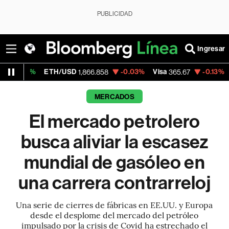
PUBLICIDAD
Ingresar
ETH/USD
-0.03%
Visa
-0.13%
MercadoLibr
1,866.858
365.67
MERCADOS
El mercado petrolero
busca aliviar la escasez
mundial de gasóleo en
una carrera contrarreloj
Una serie de cierres de fábricas en EE.UU. y Europa
desde el desplome del mercado del petróleo
impulsado por la crisis de Covid ha estrechado el