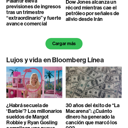
Palantir eleva
Dow Jones alcanza un
previsiones de ingresos
récord mientras cae el
tras un trimestre
petróleo por señales de
“extraordinario” y fuerte
alivio desde Irán
avance comercial
Cargar más
Lujos y vida en Bloomberg Línea
¿Habrá secuela de
30 años del éxito de “La
‘Barbie’? Los millonarios
Macarena”: ¿Cuánto
sueldos de Margot
dinero ha generado la
Robbie y Ryan Gosling
canción que marcó los