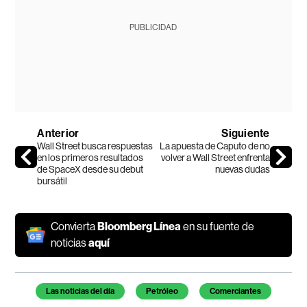
PUBLICIDAD
Anterior
Siguiente
Wall Street busca respuestas
La apuesta de Caputo de no
en los primeros resultados
volver a Wall Street enfrenta
de SpaceX desde su debut
nuevas dudas
bursátil
Convierta
Bloomberg Línea
en su fuente de
noticias
aquí
Temas de este artículo
Las noticias del día
Petróleo
Comerciantes