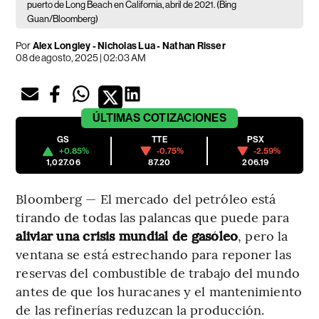
puerto de Long Beach en California, abril de 2021. (Bing
Guan/Bloomberg)
Por
Alex Longley - Nicholas Lua - Nathan Risser
08 de agosto, 2025 | 02:03 AM
ÚLTIMAS
COTIZACIONES
GS
TTE
PSX
+0.85%
-0.75%
-2.59%
1,027.06
87.20
206.19
Bloomberg — El mercado del petróleo está
tirando de todas las palancas que puede para
aliviar una crisis mundial de gasóleo
, pero la
ventana se está estrechando para reponer las
reservas del combustible de trabajo del mundo
antes de que los huracanes y el mantenimiento
de las refinerías reduzcan la producción.