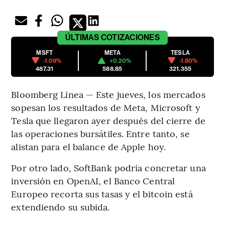
ÚLTIMAS
COTIZACIONES
MSFT
META
TESLA
-1.09%
+0.20%
-1.80%
487.31
588.85
321.355
Bloomberg Línea — Este jueves, los mercados
sopesan los resultados de Meta, Microsoft y
Tesla que llegaron ayer después del cierre de
las operaciones bursátiles. Entre tanto, se
alistan para el balance de Apple hoy.
Por otro lado, SoftBank podría concretar una
inversión en OpenAI, el Banco Central
Europeo recorta sus tasas y el bitcoin está
extendiendo su subida.