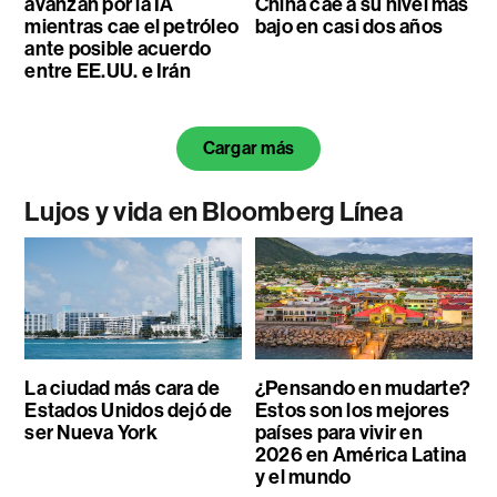
avanzan por la IA
China cae a su nivel más
mientras cae el petróleo
bajo en casi dos años
ante posible acuerdo
entre EE.UU. e Irán
Cargar más
Lujos y vida en Bloomberg Línea
La ciudad más cara de
¿Pensando en mudarte?
Estados Unidos dejó de
Estos son los mejores
ser Nueva York
países para vivir en
2026 en América Latina
y el mundo