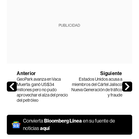
PUBLICIDAD
Anterior
Siguiente
GeoPark avanza en Vaca
Estados Unidos acusa a
Muerta: ganó US$34
miembros del Cártel Jalisco
millones pero no pudo
Nueva Generación de tráfico
aprovechar el alza del precio
y fraude
del petróleo
Convierta
Bloomberg Línea
en su fuente de
noticias
aquí