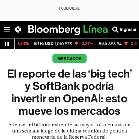
PUBLICIDAD
Ingresar
%
ETH/USD
-0.27%
Visa
-0.28%
MercadoL
1,910.578
368.54
MERCADOS
El reporte de las ‘big tech’
y SoftBank podría
invertir en OpenAI: esto
mueve los mercados
Además, el bitcoin extiende su mayor salto en más de
una semana luego de la última reunión de política
monetaria de la Reserva Federal.