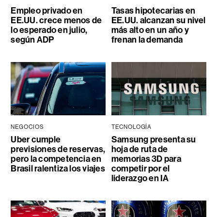
Empleo privado en
Tasas hipotecarias en
EE.UU. crece menos de
EE.UU. alcanzan su nivel
lo esperado en julio,
más alto en un año y
según ADP
frenan la demanda
NEGOCIOS
TECNOLOGÍA
Uber cumple
Samsung presenta su
previsiones de reservas,
hoja de ruta de
pero la competencia en
memorias 3D para
Brasil ralentiza los viajes
competir por el
liderazgo en IA