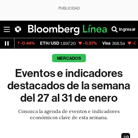
PUBLICIDAD
Ingresar
0.44%
ETH/USD
-0.97%
Visa
-0.28%
Merc
1,897.20
368.54
MERCADOS
Eventos e indicadores
destacados de la semana
del 27 al 31 de enero
Conozca la agenda de eventos e indicadores
económicos clave de esta semana.
22