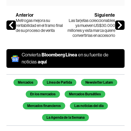
Anterior
Siguiente
Metrogas mejora su
Las tarjetas coleccionables
rentabilidad en el tramo final
ya mueven US$30.000
de su proceso de venta
millones y esta marca quiere
convertirlas en accesorio
Convierta
Bloomberg Línea
en su fuente de
noticias
aquí
Temas de este artículo
Mercados
Línea de Partida
Newsletter Latam
En los mercados
Mercados Bursátiles
Mercados financieros
Las noticias del día
La Agenda de la Semana