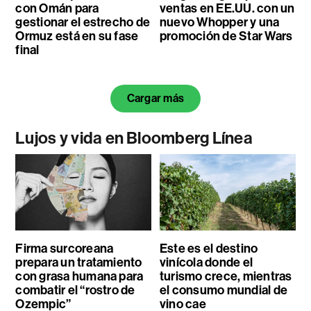
con Omán para
ventas en EE.UU. con un
gestionar el estrecho de
nuevo Whopper y una
Ormuz está en su fase
promoción de Star Wars
final
Cargar más
Lujos y vida en Bloomberg Línea
Firma surcoreana
Este es el destino
prepara un tratamiento
vinícola donde el
con grasa humana para
turismo crece, mientras
combatir el “rostro de
el consumo mundial de
Ozempic”
vino cae