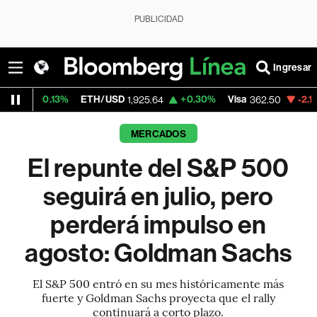
PUBLICIDAD
Ingresar
%
ETH/USD
+0.30%
Visa
-2.15%
MercadoL
1,925.64
362.50
MERCADOS
El repunte del S&P 500
seguirá en julio, pero
perderá impulso en
agosto: Goldman Sachs
El S&P 500 entró en su mes históricamente más
fuerte y Goldman Sachs proyecta que el rally
continuará a corto plazo.