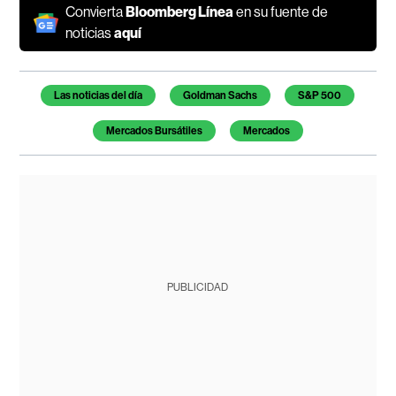
Convierta
Bloomberg Línea
en su fuente de
noticias
aquí
Temas de este artículo
Las noticias del día
Goldman Sachs
S&P 500
Mercados Bursátiles
Mercados
PUBLICIDAD