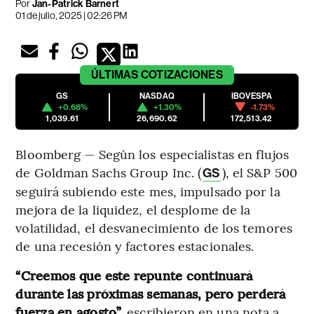
Por
Jan-Patrick Barnert
01 de julio, 2025 | 02:26 PM
ÚLTIMAS
COTIZACIONES
GS
NASDAQ
IBOVESPA
+0.68%
+1.30%
-1.73%
1,039.61
26,690.62
172,513.42
Bloomberg — Según los especialistas en flujos
de Goldman Sachs Group Inc. (
), el S&P 500
GS
seguirá subiendo este mes, impulsado por la
mejora de la liquidez, el desplome de la
volatilidad, el desvanecimiento de los temores
de una recesión y factores estacionales.
“Creemos que este repunte continuará
durante las próximas semanas, pero perderá
fuerza en agosto”,
escribieron en una nota a