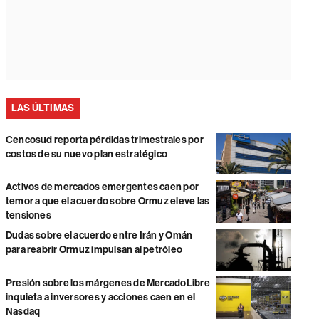
LAS ÚLTIMAS
Cencosud reporta pérdidas trimestrales por
costos de su nuevo plan estratégico
Activos de mercados emergentes caen por
temor a que el acuerdo sobre Ormuz eleve las
tensiones
Dudas sobre el acuerdo entre Irán y Omán
para reabrir Ormuz impulsan al petróleo
Presión sobre los márgenes de MercadoLibre
inquieta a inversores y acciones caen en el
Nasdaq