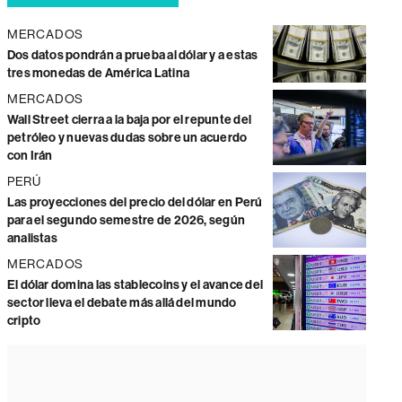
MERCADOS
Dos datos pondrán a prueba al dólar y a estas
tres monedas de América Latina
MERCADOS
Wall Street cierra a la baja por el repunte del
petróleo y nuevas dudas sobre un acuerdo
con Irán
PERÚ
Las proyecciones del precio del dólar en Perú
para el segundo semestre de 2026, según
analistas
MERCADOS
El dólar domina las stablecoins y el avance del
sector lleva el debate más allá del mundo
cripto