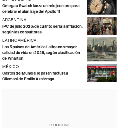
Omega x Swatch lanza un reloj con oro para
celebrar el alunizaje del Apollo 11
ARGENTINA
IPC de julio 2026: de cuánto sería la inflación,
según las consultoras
LATINOAMÉRICA
Los 5 países de América Latina con mayor
calidad de vida en 2026, según clasificación
de Wharton
MÉXICO
Gastos del Mundial le pasan factura a
Ollamani de Emilio Azcárraga
PUBLICIDAD