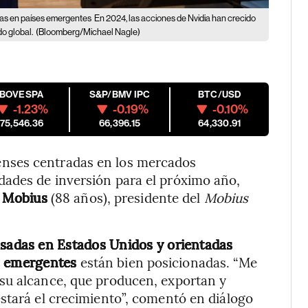
das en países emergentes
En 2024, las acciones de Nvidia han crecido
o global.
(Bloomberg/Michael Nagle)
IBOVESPA
S&P/BMV IPC
BTC/USD
-1.23%
-0.19%
-0.10%
175,546.36
66,396.15
64,330.91
nses centradas en los mercados
ades de inversión para el próximo año,
 Mobius
(88 años), presidente del
Mobius
sadas en Estados Unidos y orientadas
as emergentes
están bien posicionadas. “Me
su alcance, que producen, exportan y
stará el crecimiento”, comentó en diálogo