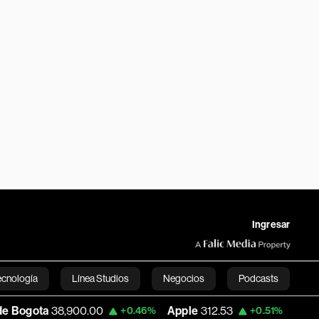
Ingresar
ecnología
Línea Studios
Negocios
Podcasts
00.00
Apple
312.53
USD COP
3,159.39
+0.46%
+0.51%
English