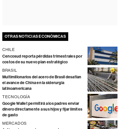
OTRAS NOTICIAS ECONÓMICAS
CHILE
Cencosud reporta pérdidas trimestrales por
costos de su nuevo plan estratégico
BRASIL
Multimillonarios del acero de Brasil desafían
el avance de China en la siderurgia
latinoamericana
TECNOLOGÍA
Google Wallet permitirá a los padres enviar
dinero directamente a sus hijos y fijar límites
de gasto
MERCADOS