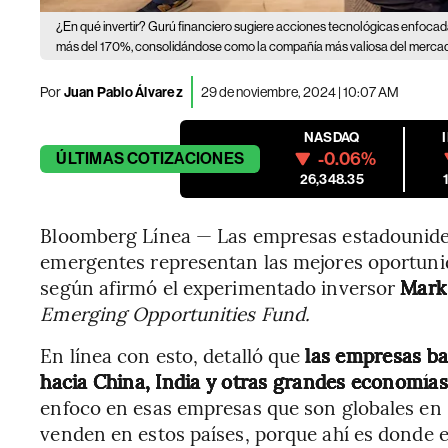
¿En qué invertir? Gurú financiero sugiere acciones tecnológicas enfoca
más del 170%, consolidándose como la compañía más valiosa del mercad
Por
Juan Pablo Álvarez
29 de noviembre, 2024 | 10:07 AM
NASDAQ
-0.06%
ÚLTIMAS
COTIZACIONES
26,348.35
Bloomberg Línea — Las empresas estadounide
emergentes representan las mejores oportunid
según afirmó el experimentado inversor
Mark
Emerging Opportunities Fund.
En línea con esto, detalló que
las empresas ba
hacia China, India y otras grandes economí
enfoco en esas empresas que son globales en 
venden en estos países, porque ahí es donde e