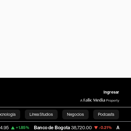
Ingresar
ecnología
Línea Studios
Negocios
Podcasts
Banco de Bogota
38,720.00
Apple
310.94
1.85%
-0.21%
English