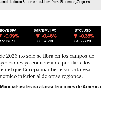
 en el distrito de Staten Island, Nueva York.
(Bloomberg/Angelina
IBOVESPA
S&P/BMV IPC
BTC/USD
-0.09%
-0.46%
-0.35%
177,726.17
66,525.18
64,556.29
de 2026 no sólo se libra en los campos de
royecciones ya comienzan a perfilar a los
o en el que Europa mantiene su fortaleza
nómico inferior al de otras regiones.
undial: así les irá a las selecciones de América