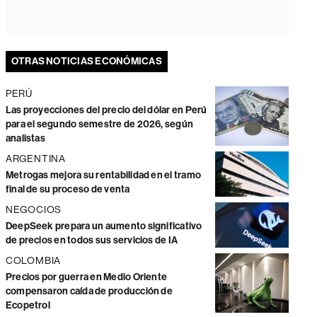
OTRAS NOTICIAS ECONÓMICAS
PERÚ
Las proyecciones del precio del dólar en Perú
para el segundo semestre de 2026, según
analistas
ARGENTINA
Metrogas mejora su rentabilidad en el tramo
final de su proceso de venta
NEGOCIOS
DeepSeek prepara un aumento significativo
de precios en todos sus servicios de IA
COLOMBIA
Precios por guerra en Medio Oriente
compensaron caída de producción de
Ecopetrol