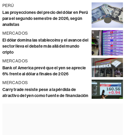
PERÚ
Las proyecciones del precio del dólar en Perú
para el segundo semestre de 2026, según
analistas
MERCADOS
El dólar domina las stablecoins y el avance del
sector lleva el debate más allá del mundo
cripto
MERCADOS
Bank of America prevé que el yen se aprecie
6% frente al dólar a finales de 2026
MERCADOS
Carry trade resiste pese a la pérdida de
atractivo del yen como fuente de financiación