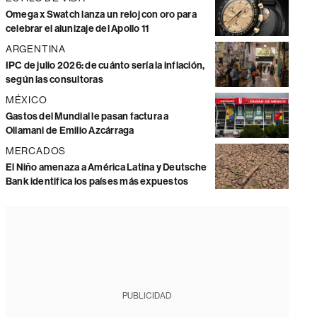
Omega x Swatch lanza un reloj con oro para
celebrar el alunizaje del Apollo 11
ARGENTINA
IPC de julio 2026: de cuánto sería la inflación,
según las consultoras
MÉXICO
Gastos del Mundial le pasan factura a
Ollamani de Emilio Azcárraga
MERCADOS
El Niño amenaza a América Latina y Deutsche
Bank identifica los países más expuestos
PUBLICIDAD