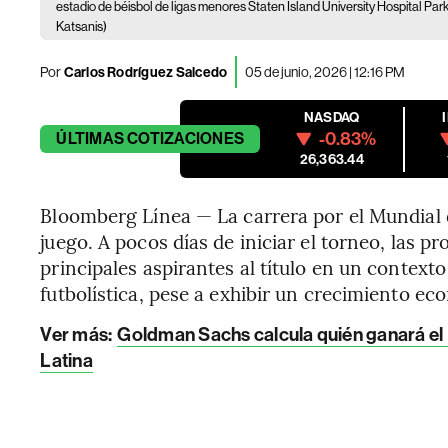
estadio de béisbol de ligas menores Staten Island University Hospital Park,
Katsanis)
Por
Carlos Rodríguez Salcedo
05 de junio, 2026 | 12:16 PM
NASDAQ
-0.83%
ÚLTIMAS
COTIZACIONES
26,363.44
Bloomberg Línea — La carrera por el Mundial 
juego. A pocos días de iniciar el torneo, las p
principales aspirantes al título en un context
futbolística, pese a exhibir un crecimiento eco
Ver más:
Goldman Sachs calcula quién ganará el M
Latina