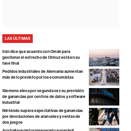
LAS ÚLTIMAS
Irán dice que acuerdo con Omán para
gestionar el estrecho de Ormuz está en su
fase final
Pedidos industriales de Alemania aumentan
más de lo previsto por los economistas
Siemens eleva por segunda vez su previsión
de ganancias por centros de datos y software
industrial
Nintendo supera expectativas de ganancias
por devoluciones de aranceles y ventas de
dos juegos
Australia registra inesperado superávit