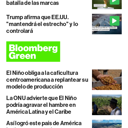
batalla de las marcas
Trump afirma que EE.UU.
"mantendrá el estrecho" y lo
controlará
El Niño obliga a la caficultura
centroamericana a replantear su
modelo de producción
La ONU advierte que El Niño
podría agravar el hambre en
América Latina y el Caribe
Así logró este país de América