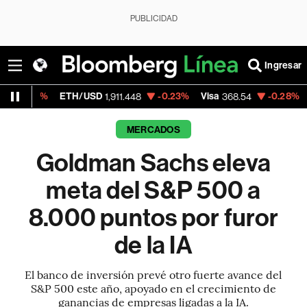
PUBLICIDAD
Ingresar
ETH/USD
-0.23%
Visa
-0.28%
MercadoLi
1,911.448
368.54
MERCADOS
Goldman Sachs eleva
meta del S&P 500 a
8.000 puntos por furor
de la IA
El banco de inversión prevé otro fuerte avance del
S&P 500 este año, apoyado en el crecimiento de
ganancias de empresas ligadas a la IA.