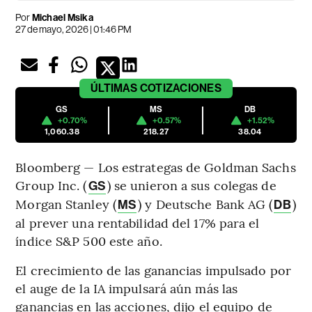
Por
Michael Msika
27 de mayo, 2026 | 01:46 PM
ÚLTIMAS
COTIZACIONES
GS
MS
DB
+0.70%
+0.57%
+1.52%
1,060.38
218.27
38.04
Bloomberg — Los estrategas de Goldman Sachs
Group Inc. (
) se unieron a sus colegas de
GS
Morgan Stanley (
) y Deutsche Bank AG (
)
MS
DB
al prever una rentabilidad del 17% para el
índice S&P 500 este año.
El crecimiento de las ganancias impulsado por
el auge de la IA impulsará aún más las
ganancias en las acciones, dijo el equipo de