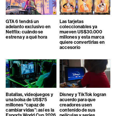
GTA 6 tendrá un
Las tarjetas
adelanto exclusivo en
coleccionables ya
Netflix: cuándo se
mueven US$30.000
estrena y a qué hora
millones y esta marca
quiere convertirlas en
accesorio
Batallas, videojuegos y
Disney y TikTok logran
una bolsa de US$75
acuerdo para que
millones “capaz de
creadores usen
cambiar vidas”: así es la
contenido de sus
Esports World Cup 2026
películas y series