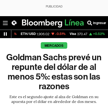
PUBLICIDAD
Ingresar
ETH/USD
-0.51%
Visa
+0.52%
MercadoLib
1,906.02
370.47
MERCADOS
Goldman Sachs prevé un
repunte del dólar de al
menos 5%: estas son las
razones
Este es el segundo ajuste al alza de Goldman en su
apuesta por el dólar en alrededor de dos meses.