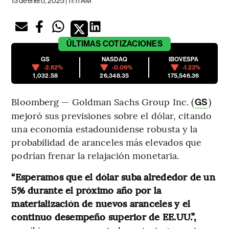
13 de enero, 2025 | 11:11 AM
ÚLTIMAS
COTIZACIONES
GS
NASDAQ
IBOVESPA
-2.62%
-0.06%
-1.23%
1,032.58
26,348.35
175,546.36
Bloomberg — Goldman Sachs Group Inc. (
)
GS
mejoró sus previsiones sobre el dólar, citando
una economía estadounidense robusta y la
probabilidad de aranceles más elevados que
podrían frenar la relajación monetaria.
“Esperamos que el dólar suba alrededor de un
5% durante el próximo año por la
materialización de nuevos aranceles y el
continuo desempeño superior de EE.UU.”,