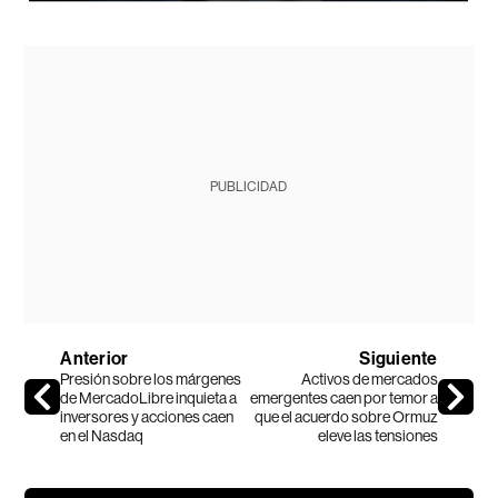
PUBLICIDAD
Anterior
Siguiente
Presión sobre los márgenes
Activos de mercados
de MercadoLibre inquieta a
emergentes caen por temor a
inversores y acciones caen
que el acuerdo sobre Ormuz
en el Nasdaq
eleve las tensiones