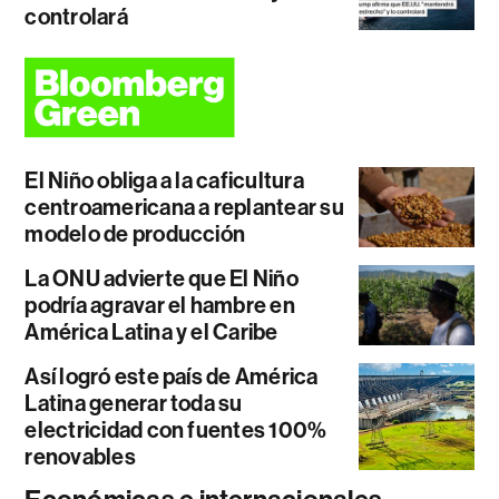
controlará
El Niño obliga a la caficultura
centroamericana a replantear su
modelo de producción
La ONU advierte que El Niño
podría agravar el hambre en
América Latina y el Caribe
Así logró este país de América
Latina generar toda su
electricidad con fuentes 100%
renovables