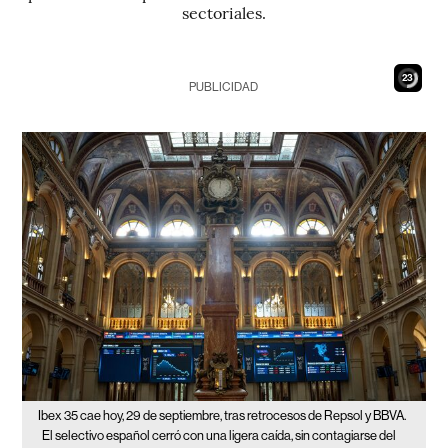
sectoriales.
21
PUBLICIDAD
Ibex 35 cae hoy, 29 de septiembre, tras retrocesos de Repsol y BBVA.
El selectivo español cerró con una ligera caída, sin contagiarse del