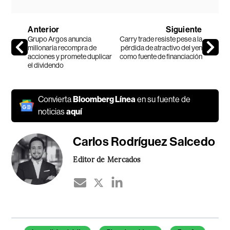
Anterior
Siguiente
Grupo Argos anuncia
Carry trade resiste pese a la
millonaria recompra de
pérdida de atractivo del yen
acciones y promete duplicar
como fuente de financiación
el dividendo
Convierta
Bloomberg Línea
en su fuente de
noticias
aquí
Carlos Rodríguez Salcedo
Editor de Mercados
Temas de este artículo