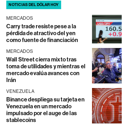
NOTICIAS DEL DÓLAR HOY
MERCADOS
Carry trade resiste pese a la
pérdida de atractivo del yen
como fuente de financiación
MERCADOS
Wall Street cierra mixto tras
toma de utilidades y mientras el
mercado evalúa avances con
Irán
VENEZUELA
Binance despliega su tarjeta en
Venezuela en un mercado
impulsado por el auge de las
stablecoins