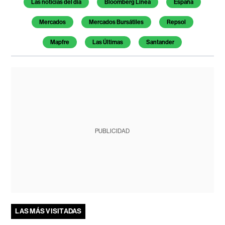
Las noticias del día
Bloomberg Línea
España
Mercados
Mercados Bursátiles
Repsol
Mapfre
Las Últimas
Santander
PUBLICIDAD
LAS MÁS VISITADAS