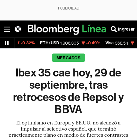
PUBLICIDAD
Ingresar
.32%
ETH/USD
-0.49%
Visa
-0.28%
Mer
1,906.305
368.54
MERCADOS
Ibex 35 cae hoy, 29 de
septiembre, tras
retrocesos de Repsol y
BBVA
El optimismo en Europa y EE.UU. no alcanzó a
impulsar al selectivo español, que terminó
prácticamente plano en medio de fuertes contrastes