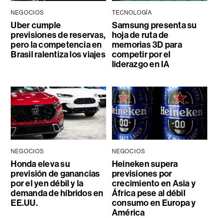
NEGOCIOS
TECNOLOGÍA
Uber cumple
Samsung presenta su
previsiones de reservas,
hoja de ruta de
pero la competencia en
memorias 3D para
Brasil ralentiza los viajes
competir por el
liderazgo en IA
NEGOCIOS
NEGOCIOS
Honda eleva su
Heineken supera
previsión de ganancias
previsiones por
por el yen débil y la
crecimiento en Asia y
demanda de híbridos en
África pese al débil
EE.UU.
consumo en Europa y
América