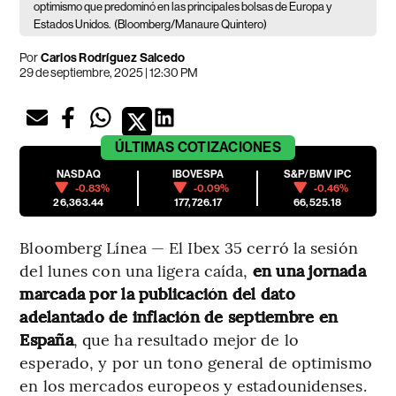
optimismo que predominó en las principales bolsas de Europa y
Estados Unidos.
(Bloomberg/Manaure Quintero)
Por
Carlos Rodríguez Salcedo
29 de septiembre, 2025 | 12:30 PM
ÚLTIMAS
COTIZACIONES
NASDAQ
IBOVESPA
S&P/BMV IPC
-0.83%
-0.09%
-0.46%
26,363.44
177,726.17
66,525.18
Bloomberg Línea — El Ibex 35 cerró la sesión
del lunes con una ligera caída,
en una jornada
marcada por la publicación del dato
adelantado de inflación de septiembre en
España
, que ha resultado mejor de lo
esperado, y por un tono general de optimismo
en los mercados europeos y estadounidenses.