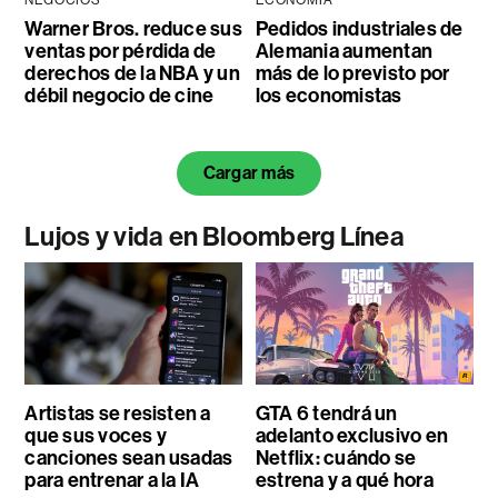
NEGOCIOS
ECONOMÍA
Warner Bros. reduce sus
Pedidos industriales de
ventas por pérdida de
Alemania aumentan
derechos de la NBA y un
más de lo previsto por
débil negocio de cine
los economistas
Cargar más
Lujos y vida en Bloomberg Línea
Artistas se resisten a
GTA 6 tendrá un
que sus voces y
adelanto exclusivo en
canciones sean usadas
Netflix: cuándo se
para entrenar a la IA
estrena y a qué hora