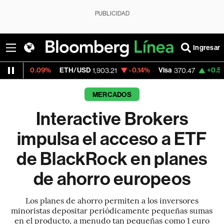
PUBLICIDAD
Ingresar
.09%
ETH/USD
-0.14%
Visa
+0.52%
Mercad
1,903.21
370.47
MERCADOS
Interactive Brokers
impulsa el acceso a ETF
de BlackRock en planes
de ahorro europeos
Los planes de ahorro permiten a los inversores
minoristas depositar periódicamente pequeñas sumas
en el producto, a menudo tan pequeñas como 1 euro