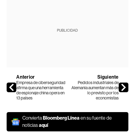
PUBLICIDAD
Anterior
Siguiente
Empresa de ciberseguridad
Pedidos industriales de
afirma que una herramienta
Alemania aumentan más de
de espionaje china opera en
lo previsto por los
13 países
economistas
Convierta
Bloomberg Línea
en su fuente de
noticias
aquí