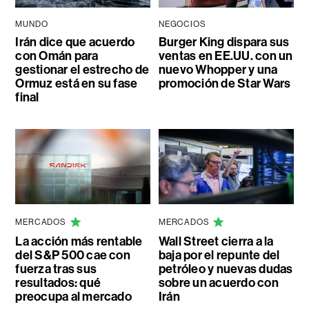
MUNDO
NEGOCIOS
Irán dice que acuerdo
Burger King dispara sus
con Omán para
ventas en EE.UU. con un
gestionar el estrecho de
nuevo Whopper y una
Ormuz está en su fase
promoción de Star Wars
final
MERCADOS
MERCADOS
La acción más rentable
Wall Street cierra a la
del S&P 500 cae con
baja por el repunte del
fuerza tras sus
petróleo y nuevas dudas
resultados: qué
sobre un acuerdo con
preocupa al mercado
Irán