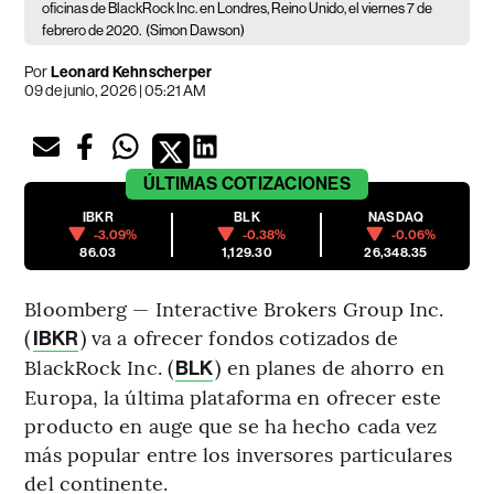
oficinas de BlackRock Inc. en Londres, Reino Unido, el viernes 7 de
febrero de 2020.
(Simon Dawson)
Por
Leonard Kehnscherper
09 de junio, 2026 | 05:21 AM
ÚLTIMAS
COTIZACIONES
IBKR
BLK
NASDAQ
-3.09%
-0.38%
-0.06%
86.03
1,129.30
26,348.35
Bloomberg — Interactive Brokers Group Inc.
(
) va a ofrecer fondos cotizados de
IBKR
BlackRock Inc. (
) en planes de ahorro en
BLK
Europa, la última plataforma en ofrecer este
producto en auge que se ha hecho cada vez
más popular entre los inversores particulares
del continente.