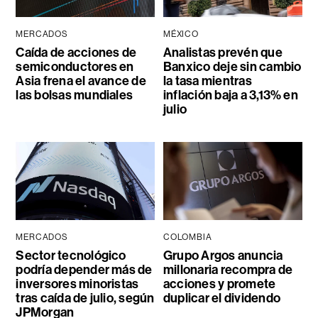
MERCADOS
MÉXICO
Caída de acciones de
Analistas prevén que
semiconductores en
Banxico deje sin cambio
Asia frena el avance de
la tasa mientras
las bolsas mundiales
inflación baja a 3,13% en
julio
MERCADOS
COLOMBIA
Sector tecnológico
Grupo Argos anuncia
podría depender más de
millonaria recompra de
inversores minoristas
acciones y promete
tras caída de julio, según
duplicar el dividendo
JPMorgan