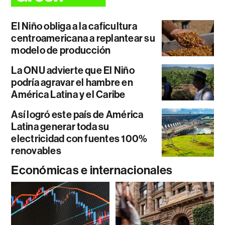
El Niño obliga a la caficultura
centroamericana a replantear su
modelo de producción
La ONU advierte que El Niño
podría agravar el hambre en
América Latina y el Caribe
Así logró este país de América
Latina generar toda su
electricidad con fuentes 100%
renovables
Económicas e internacionales