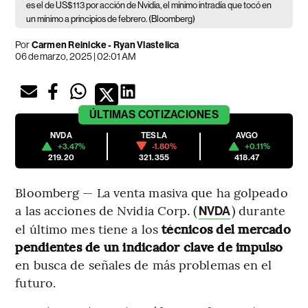
es el de US$113 por acción de Nvidia, el mínimo intradía que tocó en
un mínimo a principios de febrero. (Bloomberg)
Por
Carmen Reinicke - Ryan Vlastelica
06 de marzo, 2025 | 02:01 AM
ÚLTIMAS
COTIZACIONES
NVDA
TESLA
AVGO
+3.47%
-1.80%
+0.11%
219.20
321.355
418.47
Bloomberg — La venta masiva que ha golpeado
a las acciones de Nvidia Corp. (
) durante
NVDA
el último mes tiene a los
técnicos del mercado
pendientes de un indicador clave de impulso
en busca de señales de más problemas en el
futuro.