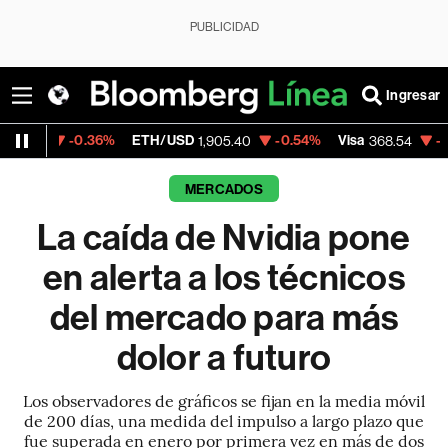
PUBLICIDAD
Ingresar
6%
ETH/USD
-0.54%
Visa
-0.28%
Mercad
1,905.40
368.54
MERCADOS
La caída de Nvidia pone
en alerta a los técnicos
del mercado para más
dolor a futuro
Los observadores de gráficos se fijan en la media móvil
de 200 días, una medida del impulso a largo plazo que
fue superada en enero por primera vez en más de dos