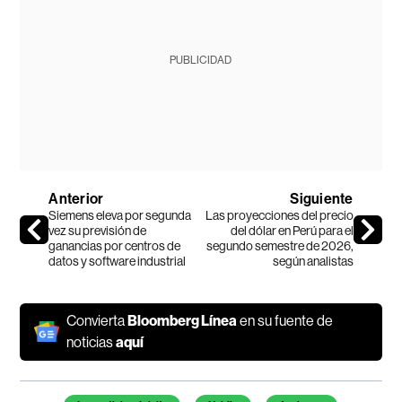
PUBLICIDAD
Anterior
Siguiente
Siemens eleva por segunda
Las proyecciones del precio
vez su previsión de
del dólar en Perú para el
ganancias por centros de
segundo semestre de 2026,
datos y software industrial
según analistas
Convierta
Bloomberg Línea
en su fuente de
noticias
aquí
Temas de este artículo