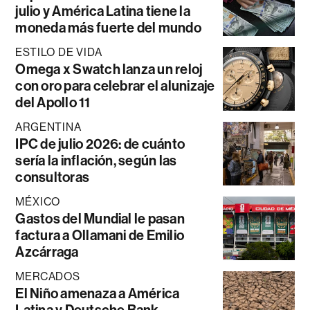
julio y América Latina tiene la
moneda más fuerte del mundo
ESTILO DE VIDA
Omega x Swatch lanza un reloj
con oro para celebrar el alunizaje
del Apollo 11
ARGENTINA
IPC de julio 2026: de cuánto
sería la inflación, según las
consultoras
MÉXICO
Gastos del Mundial le pasan
factura a Ollamani de Emilio
Azcárraga
MERCADOS
El Niño amenaza a América
Latina y Deutsche Bank