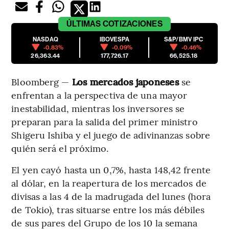
ÚLTIMAS
COTIZACIONES
NASDAQ
IBOVESPA
S&P/BMV IPC
-0.83%
-0.09%
-0.46%
26,363.44
177,726.17
66,525.18
Bloomberg —
Los mercados japoneses
se
enfrentan a la perspectiva de una mayor
inestabilidad, mientras los inversores se
preparan para la salida del primer ministro
Shigeru Ishiba y el juego de adivinanzas sobre
quién será el próximo.
El yen cayó hasta un 0,7%, hasta 148,42 frente
al dólar, en la reapertura de los mercados de
divisas a las 4 de la madrugada del lunes (hora
de Tokio), tras situarse entre los más débiles
de sus pares del Grupo de los 10 la semana