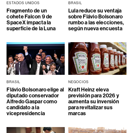
ESTADOS UNIDOS
BRASIL
Fragmento de un
Lula reduce su ventaja
cohete Falcon 9 de
sobre Flávio Bolsonaro
SpaceX impacta la
rumbo a las elecciones,
superficie de la Luna
según nueva encuesta
BRASIL
NEGOCIOS
Flávio Bolsonaro elige al
Kraft Heinz eleva
diputado conservador
previsión para 2026 y
Alfredo Gaspar como
aumenta su inversión
candidato a la
para revitalizar sus
vicepresidencia
marcas