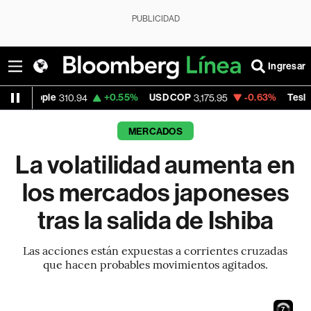
PUBLICIDAD
Ingresar
+0.55%
USD COP
-0.63%
Tesla
310.94
3,175.95
321.355
MERCADOS
La volatilidad aumenta en
los mercados japoneses
tras la salida de Ishiba
Las acciones están expuestas a corrientes cruzadas
que hacen probables movimientos agitados.
6