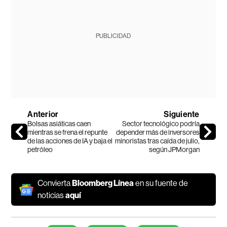
PUBLICIDAD
Anterior
Siguiente
Bolsas asiáticas caen
Sector tecnológico podría
mientras se frena el repunte
depender más de inversores
de las acciones de IA y baja el
minoristas tras caída de julio,
petróleo
según JPMorgan
Convierta
Bloomberg Línea
en su fuente de
noticias
aquí