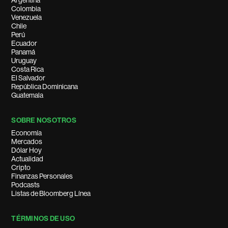
Argentina
Colombia
Venezuela
Chile
Perú
Ecuador
Panamá
Uruguay
Costa Rica
El Salvador
República Dominicana
Guatemala
SOBRE NOSOTROS
Economía
Mercados
Dólar Hoy
Actualidad
Cripto
Finanzas Personales
Podcasts
Listas de Bloomberg Línea
TÉRMINOS DE USO