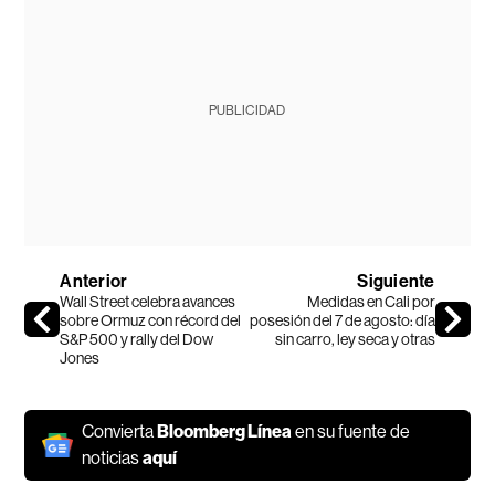
PUBLICIDAD
Anterior
Siguiente
Wall Street celebra avances
Medidas en Cali por
sobre Ormuz con récord del
posesión del 7 de agosto: día
S&P 500 y rally del Dow
sin carro, ley seca y otras
Jones
Convierta
Bloomberg Línea
en su fuente de
noticias
aquí