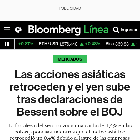
PUBLICIDAD
Ingresar
87%
ETH/USD
+0.48%
Visa
+1.14%
Mercad
1,876.448
369.83
MERCADOS
Las acciones asiáticas
retroceden y el yen sube
tras declaraciones de
Bessent sobre el BOJ
La fortaleza del yen provocó una caída del 1,4% en las
bolsas japonesas, mientras que el índice asiático
retrocedió un 0,4% debido al lastre de las empresas