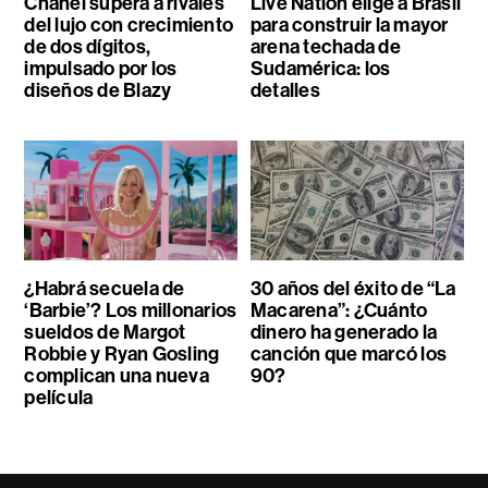
Chanel supera a rivales
Live Nation elige a Brasil
del lujo con crecimiento
para construir la mayor
de dos dígitos,
arena techada de
impulsado por los
Sudamérica: los
diseños de Blazy
detalles
¿Habrá secuela de
30 años del éxito de “La
‘Barbie’? Los millonarios
Macarena”: ¿Cuánto
sueldos de Margot
dinero ha generado la
Robbie y Ryan Gosling
canción que marcó los
complican una nueva
90?
película