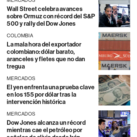
MERCADOS
Wall Street celebra avances
sobre Ormuz con récord del S&P
500 y rally del Dow Jones
COLOMBIA
La mala hora del exportador
colombiano: dólar barato,
aranceles y fletes que no dan
tregua
MERCADOS
El yen enfrenta una prueba clave
en los 155 por dólar tras la
intervención histórica
MERCADOS
Dow Jones alcanza un récord
mientras cae el petróleo por