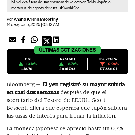
Nikkei 225 fuera de una empresa de valores en Tokio, Japón, el
martes 12 de agosto de 2025.
(Kiyoshi Ota)
Por
Anand Krishnamoorthy
14 de agosto, 2025 | 03:12 AM
ÚLTIMAS
COTIZACIONES
TSM
NASDAQ
IBOVESPA
+3.12%
+2.72%
-0.06%
418.79
26,617.48
177,886.01
Bloomberg —
El yen registró su mayor subida
en casi dos semanas
después de que el
secretario del Tesoro de EE.UU., Scott
Bessent, dijera que esperaba que Japón subiera
las tasas de interés para frenar la inflación.
La moneda japonesa se apreció hasta un 0,7%