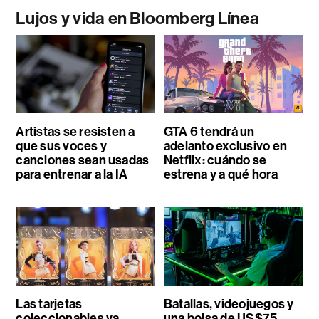
Lujos y vida en Bloomberg Línea
Artistas se resisten a
GTA 6 tendrá un
que sus voces y
adelanto exclusivo en
canciones sean usadas
Netflix: cuándo se
para entrenar a la IA
estrena y a qué hora
Las tarjetas
Batallas, videojuegos y
coleccionables ya
una bolsa de US$75