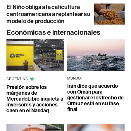
El Niño obliga a la caficultura
centroamericana a replantear su
modelo de producción
Económicas e internacionales
MUNDO
ARGENTINA
Irán dice que acuerdo
Presión sobre los
con Omán para
márgenes de
gestionar el estrecho de
MercadoLibre inquieta a
Ormuz está en su fase
inversores y acciones
final
caen en el Nasdaq