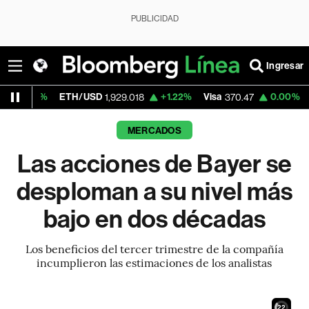
PUBLICIDAD
Ingresar
ETH/USD
+1.22%
Visa
0.00%
MercadoLibr
1,929.018
370.47
MERCADOS
Las acciones de Bayer se
desploman a su nivel más
bajo en dos décadas
Los beneficios del tercer trimestre de la compañía
incumplieron las estimaciones de los analistas
21