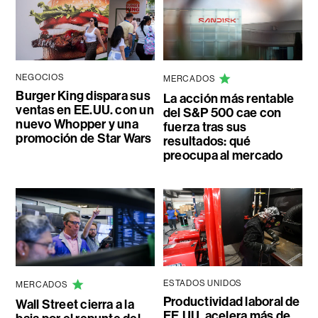
NEGOCIOS
MERCADOS
Burger King dispara sus
La acción más rentable
ventas en EE.UU. con un
del S&P 500 cae con
nuevo Whopper y una
fuerza tras sus
promoción de Star Wars
resultados: qué
preocupa al mercado
ESTADOS UNIDOS
MERCADOS
Productividad laboral de
Wall Street cierra a la
EE.UU. acelera más de