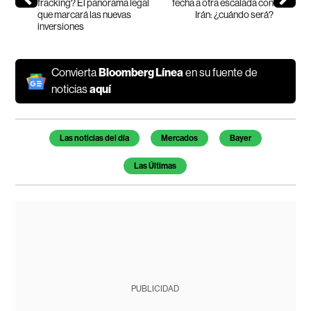
fracking? El panorama legal
fecha a otra escalada con
que marcará las nuevas
Irán: ¿cuándo será?
inversiones
Convierta
Bloomberg Línea
en su fuente de
noticias
aquí
Temas de este artículo
Las noticias del día
Mercados
Bayer
Las Últimas
PUBLICIDAD