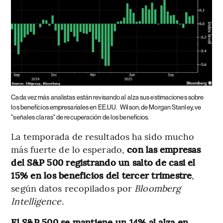
Cada vez más analistas están revisando al alza sus estimaciones sobre
los beneficios empresariales en EE.UU.
Wilson, de Morgan Stanley, ve
"señales claras" de recuperación de los beneficios.
La temporada de resultados ha sido mucho
más fuerte de lo esperado,
con las empresas
del S&P 500 registrando un salto de casi el
15% en los beneficios del tercer trimestre
,
según datos recopilados por
Bloomberg
Intelligence.
El S&P 500 se mantiene un 14% al alza en