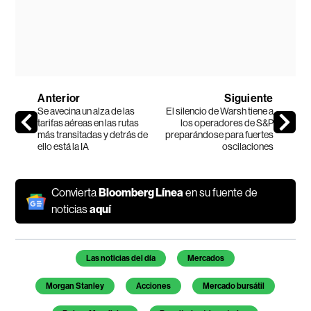
Anterior
Siguiente
Se avecina un alza de las
El silencio de Warsh tiene a
tarifas aéreas en las rutas
los operadores de S&P
más transitadas y detrás de
preparándose para fuertes
ello está la IA
oscilaciones
Convierta
Bloomberg Línea
en su fuente de
noticias
aquí
Temas de este artículo
Las noticias del día
Mercados
Morgan Stanley
Acciones
Mercado bursátil