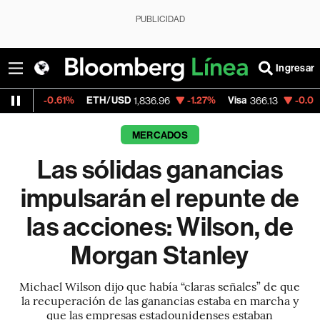
PUBLICIDAD
Ingresar
61%
ETH/USD
-1.27%
Visa
-0.04%
Mercado
1,836.96
366.13
MERCADOS
Las sólidas ganancias
impulsarán el repunte de
las acciones: Wilson, de
Morgan Stanley
Michael Wilson dijo que había “claras señales” de que
la recuperación de las ganancias estaba en marcha y
que las empresas estadounidenses estaban