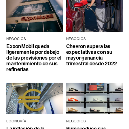
NEGOCIOS
NEGOCIOS
ExxonMobil queda
Chevron supera las
ligeramente por debajo
expectativas con su
de las previsiones por el
mayor ganancia
mantenimiento de sus
trimestral desde 2022
refinerías
ECONOMÍA
NEGOCIOS
La inflación de la
Puma reduce sus