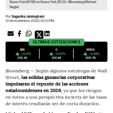
Nueva York (NYSE) en Nueva York, EE.UU.
(Bloomberg/Michael
Nagle)
Por
Sagarika Jaisinghani
10 de noviembre, 2025 | 10:01 PM
ÚLTIMAS
COTIZACIONES
MS
C
NVDA
+0.17%
+0.10%
+2.99%
210.42
132.45
200.79
Bloomberg — Según algunos estrategas de Wall
Street,
las sólidas ganancias corporativas
impulsarán el repunte de las acciones
estadounidenses en 2026
, ya que los riesgos
en torno a una perspectiva incierta de las tasas
de interés resultarán ser de corta duración.