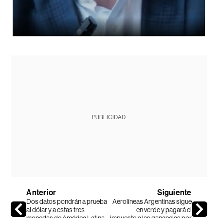
PUBLICIDAD
Anterior
Siguiente
Dos datos pondrán a prueba
Aerolíneas Argentinas sigue
al dólar y a estas tres
en verde y pagará el
monedas de América Latina
impuesto a las ganancias por