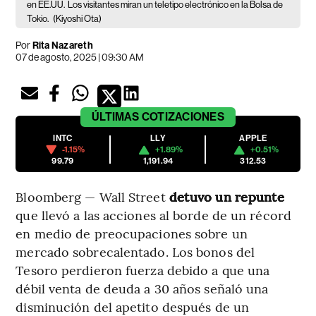
en EE.UU.
Los visitantes miran un teletipo electrónico en la Bolsa de
Tokio.
(Kiyoshi Ota)
Por
Rita Nazareth
07 de agosto, 2025 | 09:30 AM
ÚLTIMAS
COTIZACIONES
INTC
LLY
APPLE
-1.15%
+1.89%
+0.51%
99.79
1,191.94
312.53
Bloomberg — Wall Street
detuvo un repunte
que llevó a las acciones al borde de un récord
en medio de preocupaciones sobre un
mercado sobrecalentado. Los bonos del
Tesoro perdieron fuerza debido a que una
débil venta de deuda a 30 años señaló una
disminución del apetito después de un