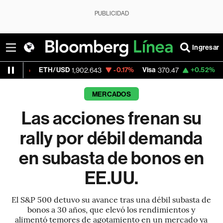
PUBLICIDAD
Ingresar
ETH/USD
-0.17%
Visa
+0.52%
MercadoLib
1,902.643
370.47
MERCADOS
Las acciones frenan su
rally por débil demanda
en subasta de bonos en
EE.UU.
El S&P 500 detuvo su avance tras una débil subasta de
bonos a 30 años, que elevó los rendimientos y
alimentó temores de agotamiento en un mercado ya