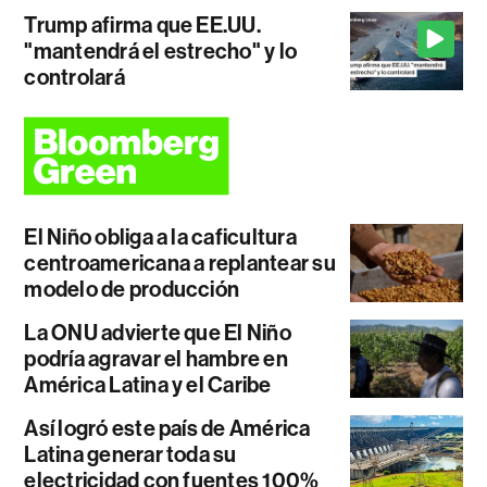
Trump afirma que EE.UU.
"mantendrá el estrecho" y lo
controlará
El Niño obliga a la caficultura
centroamericana a replantear su
modelo de producción
La ONU advierte que El Niño
podría agravar el hambre en
América Latina y el Caribe
Así logró este país de América
Latina generar toda su
electricidad con fuentes 100%