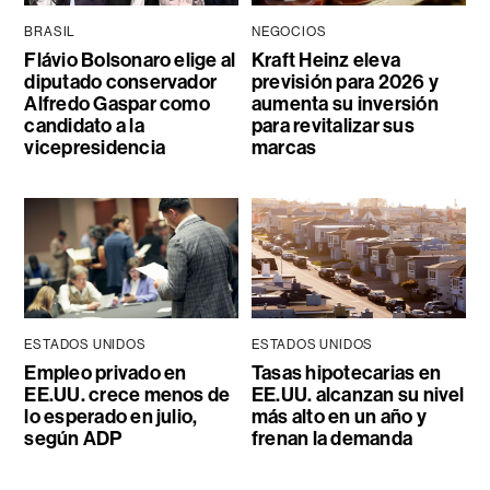
BRASIL
NEGOCIOS
Flávio Bolsonaro elige al
Kraft Heinz eleva
diputado conservador
previsión para 2026 y
Alfredo Gaspar como
aumenta su inversión
candidato a la
para revitalizar sus
vicepresidencia
marcas
ESTADOS UNIDOS
ESTADOS UNIDOS
Empleo privado en
Tasas hipotecarias en
EE.UU. crece menos de
EE.UU. alcanzan su nivel
lo esperado en julio,
más alto en un año y
según ADP
frenan la demanda