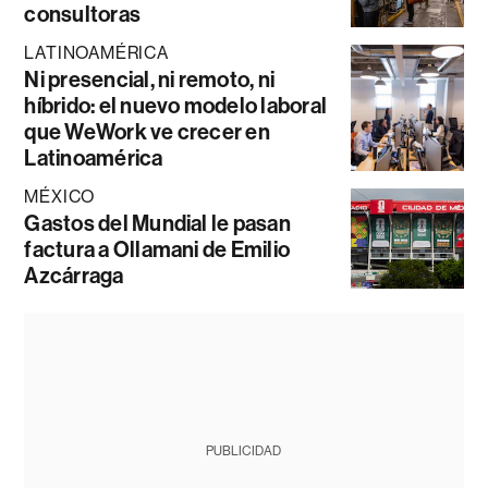
consultoras
LATINOAMÉRICA
Ni presencial, ni remoto, ni
híbrido: el nuevo modelo laboral
que WeWork ve crecer en
Latinoamérica
MÉXICO
Gastos del Mundial le pasan
factura a Ollamani de Emilio
Azcárraga
PUBLICIDAD