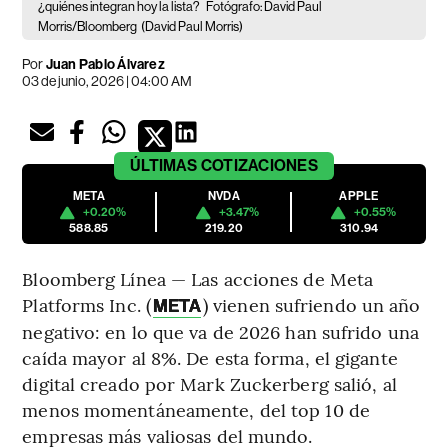
¿quiénes integran hoy la lista?
Fotógrafo: David Paul
Morris/Bloomberg
(David Paul Morris)
Por
Juan Pablo Álvarez
03 de junio, 2026 | 04:00 AM
ÚLTIMAS
COTIZACIONES
META
NVDA
APPLE
+0.20%
+3.47%
+0.55%
588.85
219.20
310.94
Bloomberg Línea — Las acciones de Meta
Platforms Inc. (
) vienen sufriendo un año
META
negativo: en lo que va de 2026 han sufrido una
caída mayor al 8%. De esta forma, el gigante
digital creado por Mark Zuckerberg salió, al
menos momentáneamente, del top 10 de
empresas más valiosas del mundo.