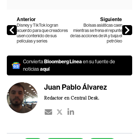
Anterior
Siguiente
Disney y TikTok logran
Bolsas asiáticas caen
acuerdo para que creadores
mientras se frena el repunte
usen contenido de sus
de las acciones de IA y baja el
películas y series
petróleo
Convierta
Bloomberg Línea
en su fuente de
noticias
aquí
Juan Pablo Álvarez
Redactor en Central Desk.