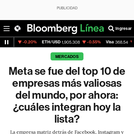
PUBLICIDAD
Ingresar
-0.20%
ETH/USD
-0.55%
Visa
-0.28%
Me
1,905.308
368.54
MERCADOS
Meta se fue del top 10 de
empresas más valiosas
del mundo, por ahora:
¿cuáles integran hoy la
lista?
La empresa matriz detrás de Facebook, Instagram y