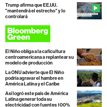
Trump afirma que EE.UU.
"mantendrá el estrecho" y lo
controlará
El Niño obliga a la caficultura
centroamericana a replantear su
modelo de producción
La ONU advierte que El Niño
podría agravar el hambre en
América Latina y el Caribe
Así logró este país de América
Latina generar toda su
electricidad con fuentes 100%