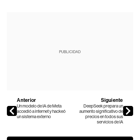
PUBLICIDAD
Anterior
Siguiente
Un modelo de IA de Meta
DeepSeek prepara un
accedió a internet y hackeó
aumento significativo de
un sistema externo
precios en todos sus
servicios de IA