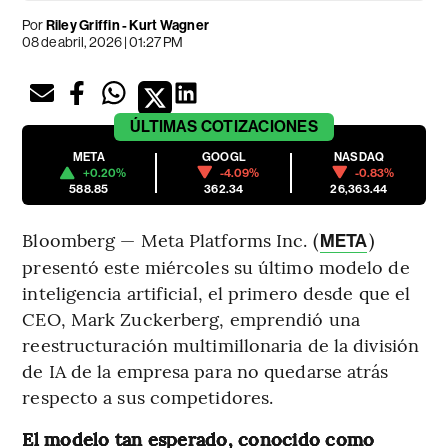
Por
Riley Griffin - Kurt Wagner
08 de abril, 2026 | 01:27 PM
ÚLTIMAS
COTIZACIONES
META
GOOGL
NASDAQ
+0.20%
-4.09%
-0.83%
588.85
362.34
26,363.44
Bloomberg — Meta Platforms Inc. (
)
META
presentó este miércoles su último modelo de
inteligencia artificial, el primero desde que el
CEO, Mark Zuckerberg, emprendió una
reestructuración multimillonaria de la división
de IA de la empresa para no quedarse atrás
respecto a sus competidores.
El modelo tan esperado, conocido como