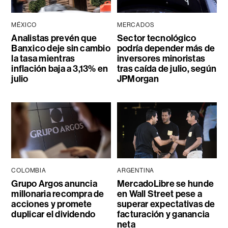
MÉXICO
MERCADOS
Analistas prevén que
Sector tecnológico
Banxico deje sin cambio
podría depender más de
la tasa mientras
inversores minoristas
inflación baja a 3,13% en
tras caída de julio, según
julio
JPMorgan
COLOMBIA
ARGENTINA
Grupo Argos anuncia
MercadoLibre se hunde
millonaria recompra de
en Wall Street pese a
acciones y promete
superar expectativas de
duplicar el dividendo
facturación y ganancia
neta