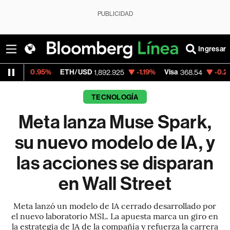
PUBLICIDAD
Ingresar
ETH/USD
-1.19%
Visa
-0.28%
MercadoLi
1,892.925
368.54
TECNOLOGÍA
Meta lanza Muse Spark,
su nuevo modelo de IA, y
las acciones se disparan
en Wall Street
Meta lanzó un modelo de IA cerrado desarrollado por
el nuevo laboratorio MSL. La apuesta marca un giro en
la estrategia de IA de la compañía y refuerza la carrera