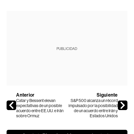
PUBLICIDAD
Anterior
Siguiente
Catar y Bessent elevan
S&P 500 alcanza un récord
expectativas de un posible
impulsado por la posibilidad
acuerdo entre EE.UU. e Irán
de un acuerdo entre Irán y
sobre Ormuz
Estados Unidos