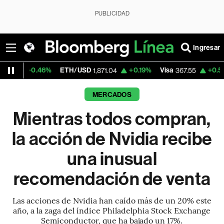
PUBLICIDAD
Ingresar
6%
ETH/USD
+0.19%
Visa
+0.51%
MercadoL
1,871.04
367.55
MERCADOS
Mientras todos compran,
la acción de Nvidia recibe
una inusual
recomendación de venta
Las acciones de Nvidia han caído más de un 20% este
año, a la zaga del índice Philadelphia Stock Exchange
Semiconductor, que ha bajado un 17%.