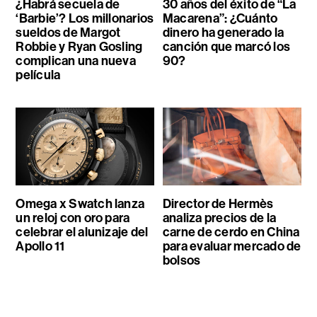
¿Habrá secuela de
30 años del éxito de “La
‘Barbie’? Los millonarios
Macarena”: ¿Cuánto
sueldos de Margot
dinero ha generado la
Robbie y Ryan Gosling
canción que marcó los
complican una nueva
90?
película
Omega x Swatch lanza
Director de Hermès
un reloj con oro para
analiza precios de la
celebrar el alunizaje del
carne de cerdo en China
Apollo 11
para evaluar mercado de
bolsos