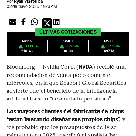
Por
Ryan Vlastelica
02 de mayo, 2025 | 11:26 AM
ÚLTIMAS
COTIZACIONES
NVDA
SMCI
MSFT
+1.80%
+7.89%
+1.96%
210.43
30.90
497.13
Bloomberg — Nvidia Corp. (
) recibió una
NVDA
recomendación de venta poco común el
miércoles, en la que Seaport Global Securities
advierte que el beneficio de la inteligencia
artificial ha sido “descontado por ahora”.
Los mayores clientes del fabricante de chips
“están buscando diseñar sus propios chips”,
y
“es probable que los presupuestos de IA se
ralenticen en 2026”, escribió el analista Jay