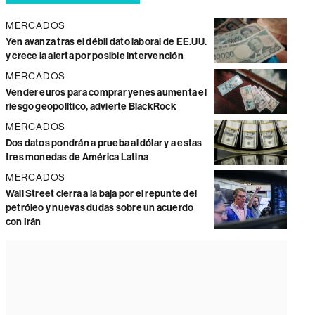
MERCADOS
Yen avanza tras el débil dato laboral de EE.UU.
y crece la alerta por posible intervención
MERCADOS
Vender euros para comprar yenes aumenta el
riesgo geopolítico, advierte BlackRock
MERCADOS
Dos datos pondrán a prueba al dólar y a estas
tres monedas de América Latina
MERCADOS
Wall Street cierra a la baja por el repunte del
petróleo y nuevas dudas sobre un acuerdo
con Irán