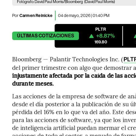
Fotógrafo: David Paul Morris/Bloomberg
(David Paul Morris)
Por
Carmen Reinicke
04 de mayo, 2026 | 01:40 PM
PLTR
+8.87%
ÚLTIMAS
COTIZACIONES
169.80
Bloomberg — Palantir Technologies Inc. (
PLT
del primer trimestre con algo que demostrar a
injustamente afectada por la caída de las acc
durante meses.
Las acciones de la empresa de software de aná
desde el día posterior a la publicación de su 
pérdida del 16% en lo que va del año. Este de
para las acciones de software, ya que los inv
de inteligencia artificial puedan mermar el c
acciones de todo el sector, a menudo de form