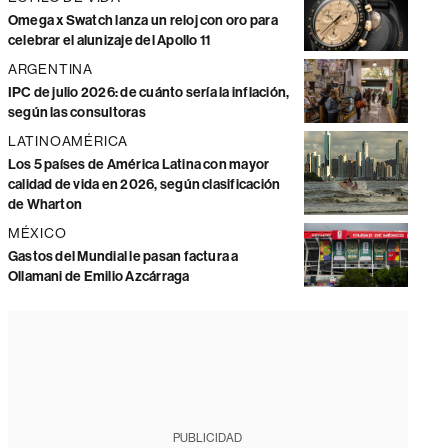
Omega x Swatch lanza un reloj con oro para
celebrar el alunizaje del Apollo 11
ARGENTINA
IPC de julio 2026: de cuánto sería la inflación,
según las consultoras
LATINOAMÉRICA
Los 5 países de América Latina con mayor
calidad de vida en 2026, según clasificación
de Wharton
MÉXICO
Gastos del Mundial le pasan factura a
Ollamani de Emilio Azcárraga
PUBLICIDAD