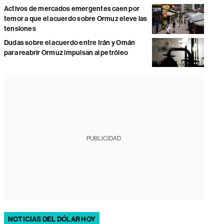
Activos de mercados emergentes caen por
temor a que el acuerdo sobre Ormuz eleve las
tensiones
Dudas sobre el acuerdo entre Irán y Omán
para reabrir Ormuz impulsan al petróleo
PUBLICIDAD
NOTICIAS DEL DÓLAR HOY