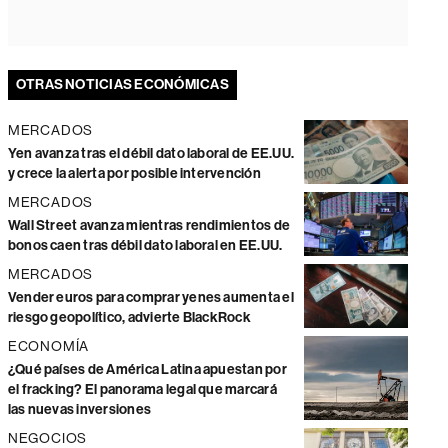
OTRAS NOTICIAS ECONÓMICAS
MERCADOS
Yen avanza tras el débil dato laboral de EE.UU.
y crece la alerta por posible intervención
MERCADOS
Wall Street avanza mientras rendimientos de
bonos caen tras débil dato laboral en EE.UU.
MERCADOS
Vender euros para comprar yenes aumenta el
riesgo geopolítico, advierte BlackRock
ECONOMÍA
¿Qué países de América Latina apuestan por
el fracking? El panorama legal que marcará
las nuevas inversiones
NEGOCIOS