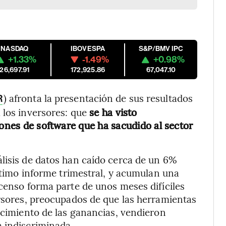
NASDAQ
IBOVESPA
S&P/BMV IPC
+1.33%
-1.49%
+0.98%
26,697.91
172,925.86
67,047.10
) afronta la presentación de sus resultados
R
 los inversores: que
se ha visto
iones de software que ha sacudido al sector
lisis de datos han caído cerca de un 6%
último informe trimestral, y acumulan una
scenso forma parte de unos meses difíciles
ersores, preocupados de que las herramientas
recimiento de las ganancias, vendieron
a indiscriminada.