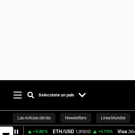
Seleccione un país
Las noticias del día
Newsletters
Línea Mundial
09
ETH/USD
1,919.10
Visa
364.82
+0.82%
+0.70%
-1.
Bloomberg 