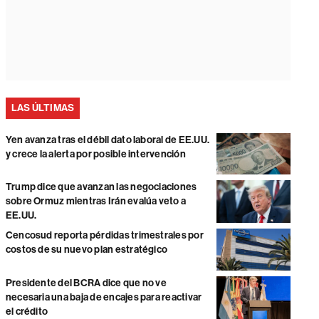
LAS ÚLTIMAS
Yen avanza tras el débil dato laboral de EE.UU.
y crece la alerta por posible intervención
Trump dice que avanzan las negociaciones
sobre Ormuz mientras Irán evalúa veto a
EE.UU.
Cencosud reporta pérdidas trimestrales por
costos de su nuevo plan estratégico
Presidente del BCRA dice que no ve
necesaria una baja de encajes para reactivar
el crédito