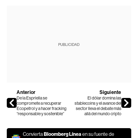
PUBLICIDAD
Anterior
Siguiente
De la Espriella se
El dólar domina las
compromete a recuperar
stablecoins y el avance del
Ecopetrol y a hacer fracking
sector lleva el debate más
“responsable y sostenible”
allá del mundo cripto
Convierta
Bloomberg Línea
en su fuente de