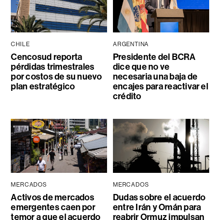
CHILE
ARGENTINA
Cencosud reporta
Presidente del BCRA
pérdidas trimestrales
dice que no ve
por costos de su nuevo
necesaria una baja de
plan estratégico
encajes para reactivar el
crédito
MERCADOS
MERCADOS
Activos de mercados
Dudas sobre el acuerdo
emergentes caen por
entre Irán y Omán para
temor a que el acuerdo
reabrir Ormuz impulsan