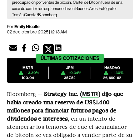
preocupación por ventas de bitcoin.
Cartel de Bitcoin fuera de una
casa de cambio de criptomonedas en Buenos Aires. Fotógrafo:
Tomás Cuesta/Bloomberg
Por
Emily Nicolle
02 de diciembre, 2025 | 12:13 AM
ÚLTIMAS
COTIZACIONES
MSTR
JPM
NASDAQ
+3.30%
+0.34%
+1.30%
100.04
357.52
26,690.62
Bloomberg —
Strategy Inc. (
) dijo que
MSTR
había creado una reserva de US$1.400
millones para financiar futuros pagos de
dividendos e intereses
, en un intento de
atemperar los temores de que el acumulador
de bitcoin se vea obligado a vender parte de su