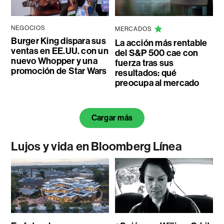
NEGOCIOS
MERCADOS
Burger King dispara sus
La acción más rentable
ventas en EE.UU. con un
del S&P 500 cae con
nuevo Whopper y una
fuerza tras sus
promoción de Star Wars
resultados: qué
preocupa al mercado
Cargar más
Lujos y vida en Bloomberg Línea