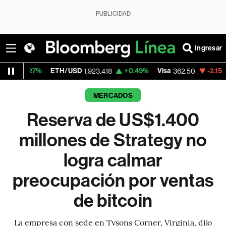
PUBLICIDAD
Ingresar
ETH/USD
+0.49%
Visa
-2.15%
MercadoLibr
1,923.418
362.50
MERCADOS
Reserva de US$1.400
millones de Strategy no
logra calmar
preocupación por ventas
de bitcoin
La empresa con sede en Tysons Corner, Virginia, dijo