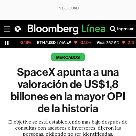
PUBLICIDAD
Ingresar
.19%
ETH/USD
-0.13%
Visa
-2.15%
Mercado
1,916.45
362.50
MERCADOS
SpaceX apunta a una
valoración de US$1,8
billones en la mayor OPI
de la historia
El objetivo se está estableciendo más bajo después de
consultas con asesores e inversores, dijeron las
personas, pidiendo no ser identificadas.