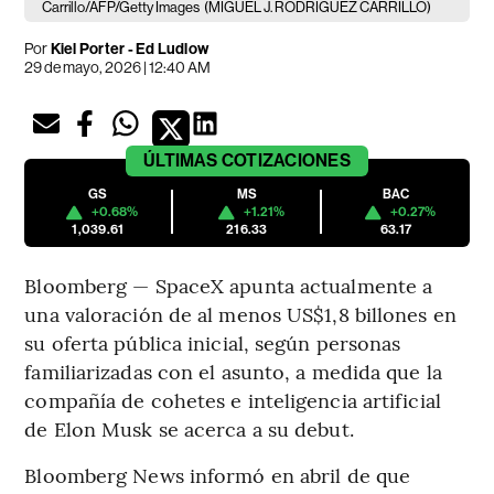
Carrillo/AFP/Getty Images
(MIGUEL J. RODRIGUEZ CARRILLO)
Por
Kiel Porter - Ed Ludlow
29 de mayo, 2026 | 12:40 AM
ÚLTIMAS
COTIZACIONES
GS
MS
BAC
+0.68%
+1.21%
+0.27%
1,039.61
216.33
63.17
Bloomberg — SpaceX apunta actualmente a
una valoración de al menos US$1,8 billones en
su oferta pública inicial, según personas
familiarizadas con el asunto, a medida que la
compañía de cohetes e inteligencia artificial
de Elon Musk se acerca a su debut.
Bloomberg News informó en abril de que