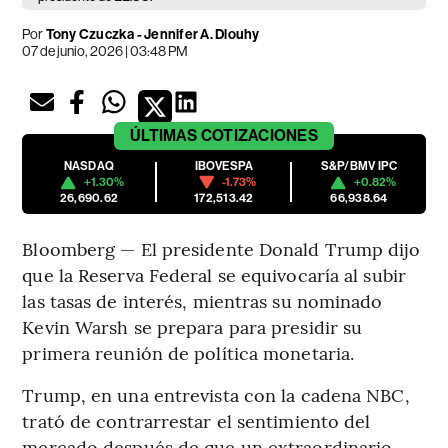
Por
Tony Czuczka - Jennifer A. Dlouhy
07 de junio, 2026 | 03:48 PM
ÚLTIMAS
COTIZACIONES
NASDAQ
IBOVESPA
S&P/BMV IPC
+1.30%
-1.73%
+0.82%
26,690.62
172,513.42
66,938.64
Bloomberg — El presidente Donald Trump dijo
que la Reserva Federal se equivocaría al subir
las tasas de interés, mientras su nominado
Kevin Warsh se prepara para presidir su
primera reunión de política monetaria.
Trump, en una entrevista con la cadena NBC,
trató de contrarrestar el sentimiento del
mercado después de que un extraordinario