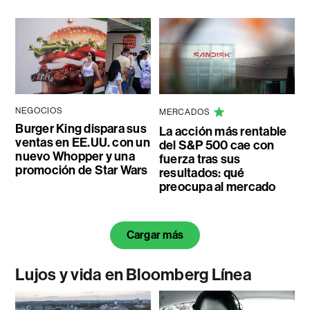
NEGOCIOS
MERCADOS
Burger King dispara sus
La acción más rentable
ventas en EE.UU. con un
del S&P 500 cae con
nuevo Whopper y una
fuerza tras sus
promoción de Star Wars
resultados: qué
preocupa al mercado
Cargar más
Lujos y vida en Bloomberg Línea