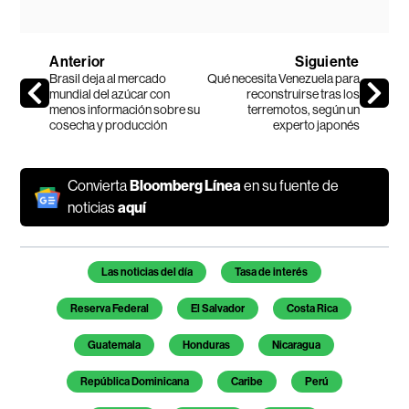
Anterior
Siguiente
Brasil deja al mercado
Qué necesita Venezuela para
mundial del azúcar con
reconstruirse tras los
menos información sobre su
terremotos, según un
cosecha y producción
experto japonés
Convierta
Bloomberg Línea
en su fuente de
noticias
aquí
Temas de este artículo
Las noticias del día
Tasa de interés
Reserva Federal
El Salvador
Costa Rica
Guatemala
Honduras
Nicaragua
República Dominicana
Caribe
Perú