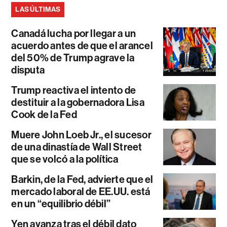
LAS ÚLTIMAS
Canadá lucha por llegar a un
acuerdo antes de que el arancel
del 50% de Trump agrave la
disputa
Trump reactiva el intento de
destituir a la gobernadora Lisa
Cook de la Fed
Muere John Loeb Jr., el sucesor
de una dinastía de Wall Street
que se volcó a la política
Barkin, de la Fed, advierte que el
mercado laboral de EE.UU. está
en un “equilibrio débil”
Yen avanza tras el débil dato