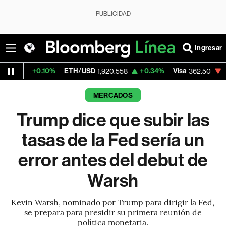
PUBLICIDAD
Ingresar
.10%
ETH/USD
+0.34%
Visa
-2.15%
Merc
1,920.558
362.50
MERCADOS
Trump dice que subir las
tasas de la Fed sería un
error antes del debut de
Warsh
Kevin Warsh, nominado por Trump para dirigir la Fed,
se prepara para presidir su primera reunión de
política monetaria.