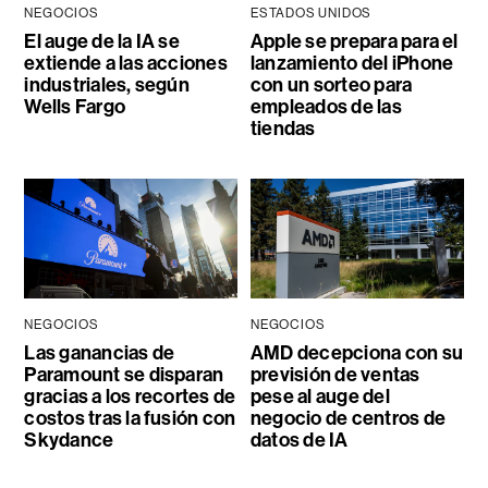
NEGOCIOS
ESTADOS UNIDOS
El auge de la IA se
Apple se prepara para el
extiende a las acciones
lanzamiento del iPhone
industriales, según
con un sorteo para
Wells Fargo
empleados de las
tiendas
NEGOCIOS
NEGOCIOS
Las ganancias de
AMD decepciona con su
Paramount se disparan
previsión de ventas
gracias a los recortes de
pese al auge del
costos tras la fusión con
negocio de centros de
Skydance
datos de IA