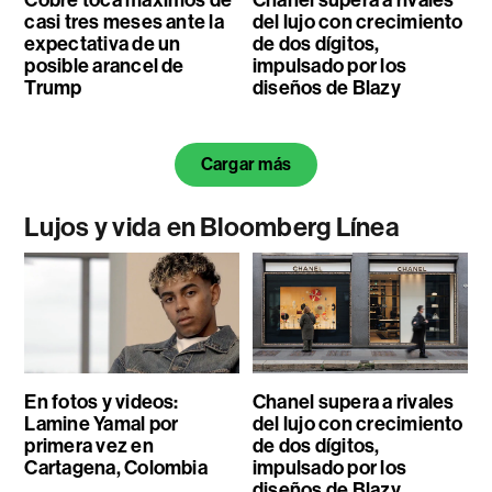
casi tres meses ante la
del lujo con crecimiento
expectativa de un
de dos dígitos,
posible arancel de
impulsado por los
Trump
diseños de Blazy
Cargar más
Lujos y vida en Bloomberg Línea
En fotos y videos:
Chanel supera a rivales
Lamine Yamal por
del lujo con crecimiento
primera vez en
de dos dígitos,
Cartagena, Colombia
impulsado por los
diseños de Blazy