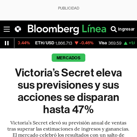
PUBLICIDAD
Ingresar
4%
ETH/USD
-0.46%
Visa
+1.07%
Mercad
1,866.713
369.59
MERCADOS
Victoria’s Secret eleva
sus previsiones y sus
acciones se disparan
hasta 47%
Victoria’s Secret elevó su previsión anual de ventas
tras superar las estimaciones de ingresos y ganancias.
El mercado celebró los resultados con un salto de