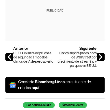
PUBLICIDAD
Anterior
Siguiente
EE.UU. eximirá de pruebas
Disney supera previsiones
de seguridad a modelos
de Wall Street por
chinos de IA de peso abierto
crecimiento del streaming y
parques en EE.UU.
Convierta
Bloomberg Línea
en su fuente de
noticias
aquí
Temas de este artículo
Las noticias del día
Victoria’s Secret