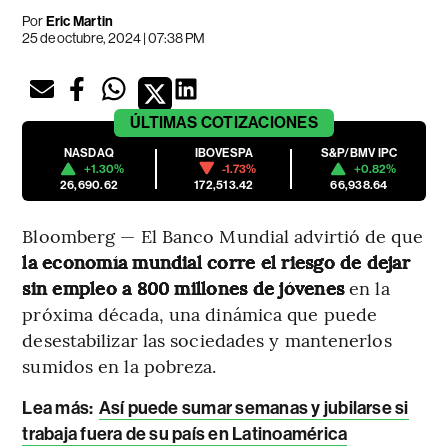
Por
Eric Martin
25 de octubre, 2024 | 07:38 PM
ÚLTIMAS
COTIZACIONES
NASDAQ
IBOVESPA
S&P/BMV IPC
+1.30%
-1.73%
+0.82%
26,690.62
172,513.42
66,938.64
Bloomberg — El Banco Mundial advirtió de que
la economía mundial corre el riesgo de dejar
sin empleo a 800 millones de jóvenes
en la
próxima década, una dinámica que puede
desestabilizar las sociedades y mantenerlos
sumidos en la pobreza.
Lea más:
Así puede sumar semanas y jubilarse si
trabaja fuera de su país en Latinoamérica