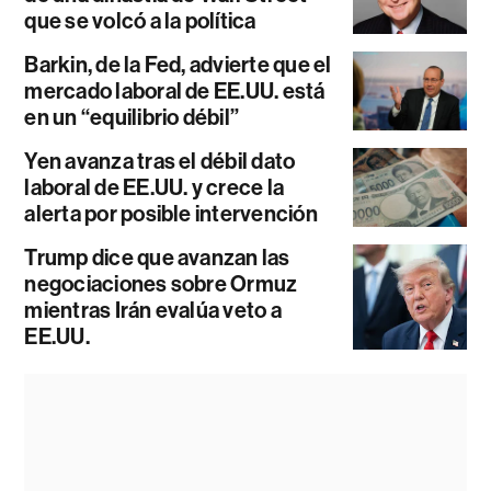
que se volcó a la política
Barkin, de la Fed, advierte que el
mercado laboral de EE.UU. está
en un “equilibrio débil”
Yen avanza tras el débil dato
laboral de EE.UU. y crece la
alerta por posible intervención
Trump dice que avanzan las
negociaciones sobre Ormuz
mientras Irán evalúa veto a
EE.UU.