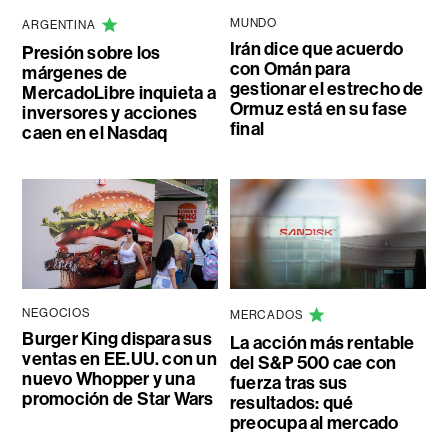
MUNDO
ARGENTINA
Irán dice que acuerdo
Presión sobre los
con Omán para
márgenes de
gestionar el estrecho de
MercadoLibre inquieta a
Ormuz está en su fase
inversores y acciones
final
caen en el Nasdaq
NEGOCIOS
MERCADOS
Burger King dispara sus
La acción más rentable
ventas en EE.UU. con un
del S&P 500 cae con
nuevo Whopper y una
fuerza tras sus
promoción de Star Wars
resultados: qué
preocupa al mercado