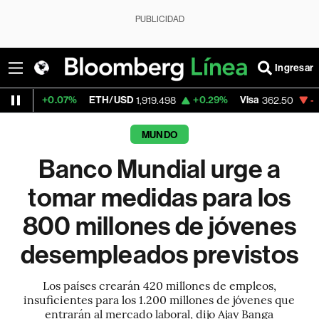
PUBLICIDAD
Ingresar
.07%
ETH/USD
+0.29%
Visa
-2.15%
Merc
1,919.498
362.50
MUNDO
Banco Mundial urge a
tomar medidas para los
800 millones de jóvenes
desempleados previstos
Los países crearán 420 millones de empleos,
insuficientes para los 1.200 millones de jóvenes que
entrarán al mercado laboral, dijo Ajay Banga