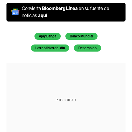
Convierta
Bloomberg Línea
en su fuente de
noticias
aquí
Temas de este artículo
Ajay Banga
Banco Mundial
Las noticias del día
Desempleo
PUBLICIDAD