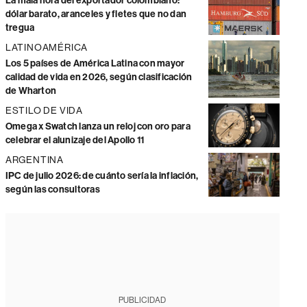
La mala hora del exportador colombiano:
dólar barato, aranceles y fletes que no dan
tregua
LATINOAMÉRICA
Los 5 países de América Latina con mayor
calidad de vida en 2026, según clasificación
de Wharton
ESTILO DE VIDA
Omega x Swatch lanza un reloj con oro para
celebrar el alunizaje del Apollo 11
ARGENTINA
IPC de julio 2026: de cuánto sería la inflación,
según las consultoras
PUBLICIDAD