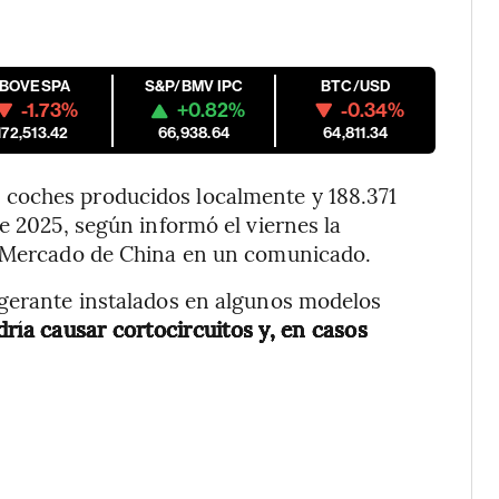
IBOVESPA
S&P/BMV IPC
BTC/USD
-1.73%
+0.82%
-0.34%
172,513.42
66,938.64
64,811.34
coches producidos localmente y 188.371
e 2025, según informó el viernes la
l Mercado de China en un comunicado.
igerante instalados en algunos modelos
ría causar cortocircuitos y, en casos