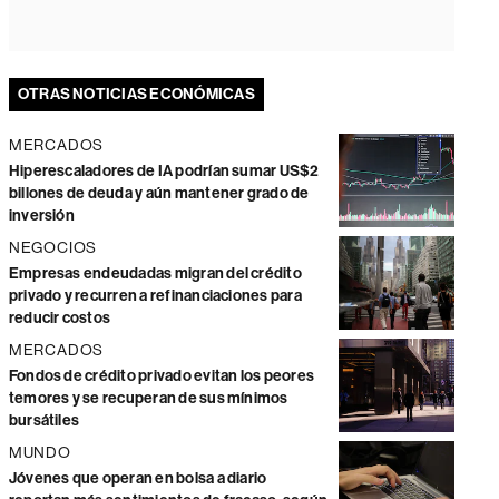
OTRAS NOTICIAS ECONÓMICAS
MERCADOS
Hiperescaladores de IA podrían sumar US$2
billones de deuda y aún mantener grado de
inversión
NEGOCIOS
Empresas endeudadas migran del crédito
privado y recurren a refinanciaciones para
reducir costos
MERCADOS
Fondos de crédito privado evitan los peores
temores y se recuperan de sus mínimos
bursátiles
MUNDO
Jóvenes que operan en bolsa a diario