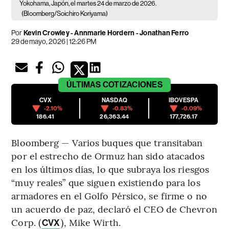
Yokohama, Japón, el martes 24 de marzo de 2026.
(Bloomberg/Soichiro Koriyama)
Por
Kevin Crowley - Annmarie Hordern - Jonathan Ferro
29 de mayo, 2026 | 12:26 PM
ÚLTIMAS
COTIZACIONES
CVX
NASDAQ
IBOVESPA
-2.10%
-0.83%
-0.09%
186.41
26,363.44
177,726.17
Bloomberg — Varios buques que transitaban
por el estrecho de Ormuz han sido atacados
en los últimos días, lo que subraya los riesgos
“muy reales” que siguen existiendo para los
armadores en el Golfo Pérsico, se firme o no
un acuerdo de paz, declaró el CEO de Chevron
Corp. (
), Mike Wirth.
CVX