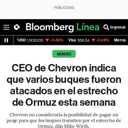
PUBLICIDAD
Ingresar
USD
-0.40%
Visa
-0.28%
MercadoLibre
1,908.105
368.54
1,92
MUNDO
CEO de Chevron indica
que varios buques fueron
atacados en el estrecho
de Ormuz esta semana
Chevron no consideraría la posibilidad de pagar un
peaje para que los buques transiten por el estrecho de
Ormuz, dijo Mike Wirth.