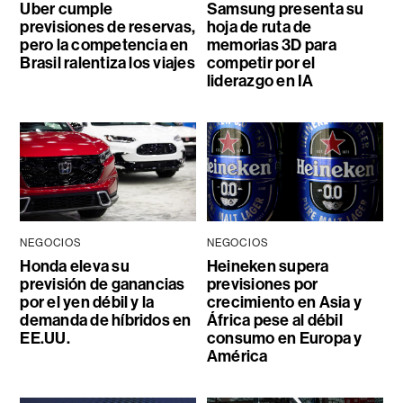
Uber cumple
Samsung presenta su
previsiones de reservas,
hoja de ruta de
pero la competencia en
memorias 3D para
Brasil ralentiza los viajes
competir por el
liderazgo en IA
NEGOCIOS
NEGOCIOS
Honda eleva su
Heineken supera
previsión de ganancias
previsiones por
por el yen débil y la
crecimiento en Asia y
demanda de híbridos en
África pese al débil
EE.UU.
consumo en Europa y
América