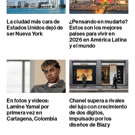
La ciudad más cara de
¿Pensando en mudarte?
Estados Unidos dejó de
Estos son los mejores
ser Nueva York
países para vivir en
2026 en América Latina
y el mundo
En fotos y videos:
Chanel supera a rivales
Lamine Yamal por
del lujo con crecimiento
primera vez en
de dos dígitos,
Cartagena, Colombia
impulsado por los
diseños de Blazy