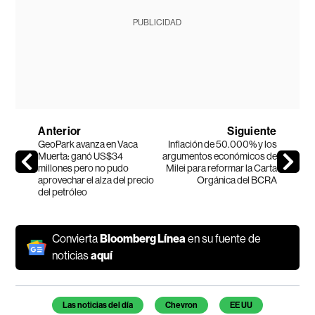
PUBLICIDAD
Anterior
Siguiente
GeoPark avanza en Vaca
Inflación de 50.000% y los
Muerta: ganó US$34
argumentos económicos de
millones pero no pudo
Milei para reformar la Carta
aprovechar el alza del precio
Orgánica del BCRA
del petróleo
Convierta
Bloomberg Línea
en su fuente de
noticias
aquí
Temas de este artículo
Las noticias del día
Chevron
EE UU