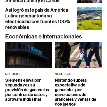
América Latina y el Caribe
Así logró este país de América
Latina generar toda su
electricidad con fuentes 100%
renovables
Económicas e internacionales
NEGOCIOS
NEGOCIOS
Siemens eleva por
Nintendo supera
segunda vez su
expectativas de
previsión de ganancias
ganancias por
por centros de datos y
devoluciones de
software industrial
aranceles y ventas de
dos juegos