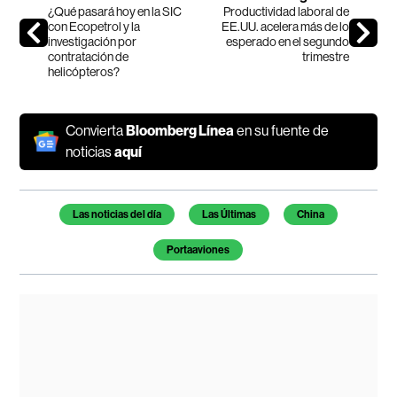
¿Qué pasará hoy en la SIC
Productividad laboral de
con Ecopetrol y la
EE.UU. acelera más de lo
investigación por
esperado en el segundo
contratación de
trimestre
helicópteros?
Convierta
Bloomberg Línea
en su fuente de
noticias
aquí
Temas de este artículo
Las noticias del día
Las Últimas
China
Portaaviones