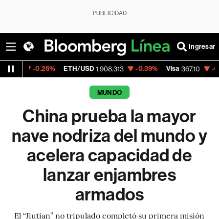
PUBLICIDAD
Ingresar
0.26%
ETH/USD
-0.39%
Visa
-0.39%
Merc
1,908.313
367.10
MUNDO
China prueba la mayor
nave nodriza del mundo y
acelera capacidad de
lanzar enjambres
armados
El “Jiutian” no tripulado completó su primera misión