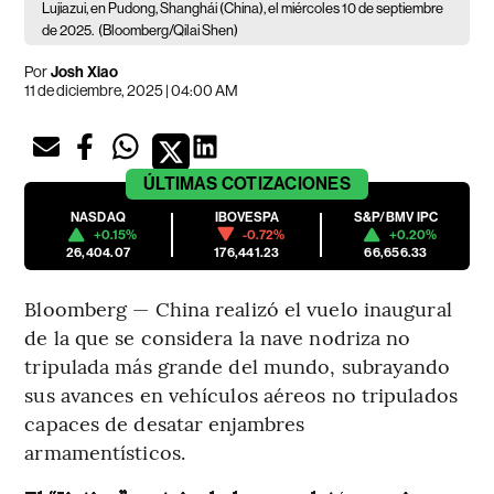
Lujiazui, en Pudong, Shanghái (China), el miércoles 10 de septiembre
de 2025.
(Bloomberg/Qilai Shen)
Por
Josh Xiao
11 de diciembre, 2025 | 04:00 AM
ÚLTIMAS
COTIZACIONES
NASDAQ
IBOVESPA
S&P/BMV IPC
+0.15%
-0.72%
+0.20%
26,404.07
176,441.23
66,656.33
Bloomberg — China realizó el vuelo inaugural
de la que se considera la nave nodriza no
tripulada más grande del mundo, subrayando
sus avances en vehículos aéreos no tripulados
capaces de desatar enjambres
armamentísticos.