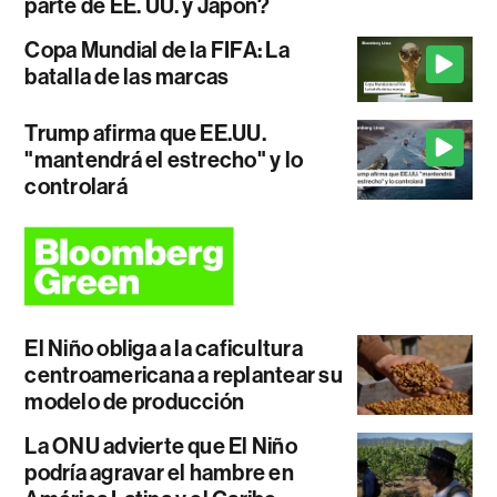
parte de EE. UU. y Japón?
Copa Mundial de la FIFA: La
batalla de las marcas
Trump afirma que EE.UU.
"mantendrá el estrecho" y lo
controlará
El Niño obliga a la caficultura
centroamericana a replantear su
modelo de producción
La ONU advierte que El Niño
podría agravar el hambre en