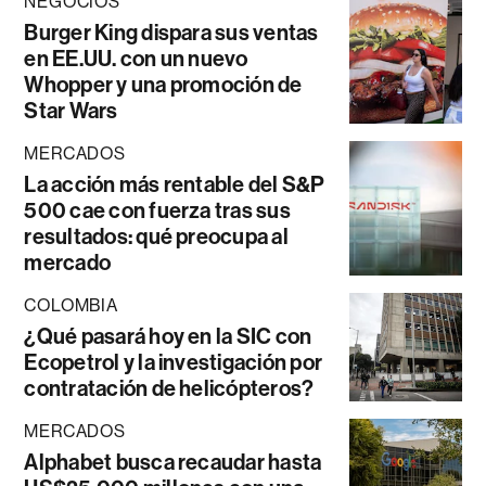
NEGOCIOS
Burger King dispara sus ventas
en EE.UU. con un nuevo
Whopper y una promoción de
Star Wars
MERCADOS
La acción más rentable del S&P
500 cae con fuerza tras sus
resultados: qué preocupa al
mercado
COLOMBIA
¿Qué pasará hoy en la SIC con
Ecopetrol y la investigación por
contratación de helicópteros?
MERCADOS
Alphabet busca recaudar hasta