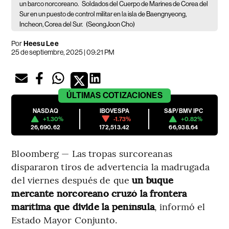
un barco norcoreano.
Soldados del Cuerpo de Marines de Corea del
Sur en un puesto de control militar en la isla de Baengnyeong,
Incheon, Corea del Sur.
(SeongJoon Cho)
Por
Heesu Lee
25 de septiembre, 2025 | 09:21 PM
ÚLTIMAS
COTIZACIONES
NASDAQ
IBOVESPA
S&P/BMV IPC
+1.30%
-1.73%
+0.82%
26,690.62
172,513.42
66,938.64
Bloomberg — Las tropas surcoreanas
dispararon tiros de advertencia la madrugada
del viernes después de que
un buque
mercante norcoreano cruzó la frontera
marítima que divide la península
, informó el
Estado Mayor Conjunto.