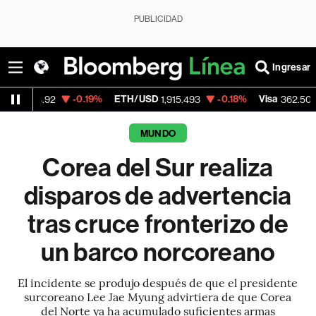
PUBLICIDAD
Ingresar
-0.19%
ETH/USD
-0.18%
Visa
-2.15%
.92
1,915.493
362.50
MUNDO
Corea del Sur realiza
disparos de advertencia
tras cruce fronterizo de
un barco norcoreano
El incidente se produjo después de que el presidente
surcoreano Lee Jae Myung advirtiera de que Corea
del Norte ya ha acumulado suficientes armas