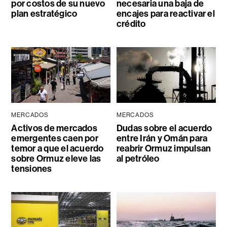
por costos de su nuevo
necesaria una baja de
plan estratégico
encajes para reactivar el
crédito
MERCADOS
MERCADOS
Activos de mercados
Dudas sobre el acuerdo
emergentes caen por
entre Irán y Omán para
temor a que el acuerdo
reabrir Ormuz impulsan
sobre Ormuz eleve las
al petróleo
tensiones