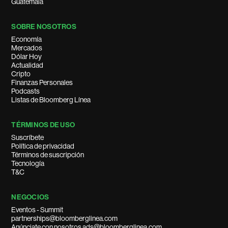
Guatemala
SOBRE NOSOTROS
Economía
Mercados
Dólar Hoy
Actualidad
Cripto
Finanzas Personales
Podcasts
Listas de Bloomberg Línea
TÉRMINOS DE USO
Suscríbete
Política de privacidad
Términos de suscripción
Tecnología
T&C
NEGOCIOS
Eventos - Summit
partnerships@bloomberglinea.com
Anúnciate con nosotros ads@bloomberglinea.com