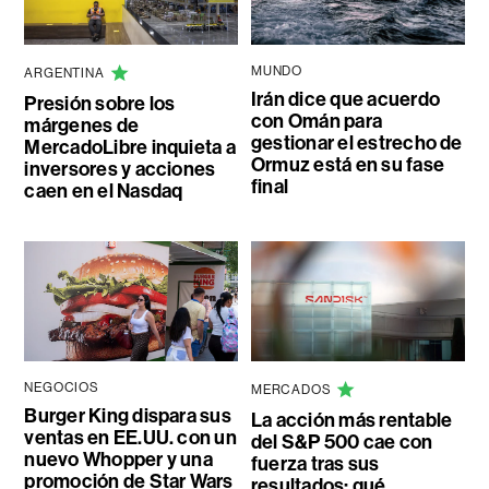
MUNDO
ARGENTINA
Irán dice que acuerdo
Presión sobre los
con Omán para
márgenes de
gestionar el estrecho de
MercadoLibre inquieta a
Ormuz está en su fase
inversores y acciones
final
caen en el Nasdaq
NEGOCIOS
MERCADOS
Burger King dispara sus
La acción más rentable
ventas en EE.UU. con un
del S&P 500 cae con
nuevo Whopper y una
fuerza tras sus
promoción de Star Wars
resultados: qué