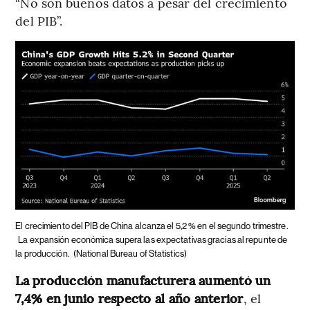
“No son buenos datos a pesar del crecimiento
del PIB”.
El crecimiento del PIB de China alcanza el 5,2 % en el segundo trimestre.
La expansión económica supera las expectativas gracias al repunte de
la producción.
(National Bureau of Statistics)
La producción manufacturera aumentó un
7,4% en junio respecto al año anterior
, el