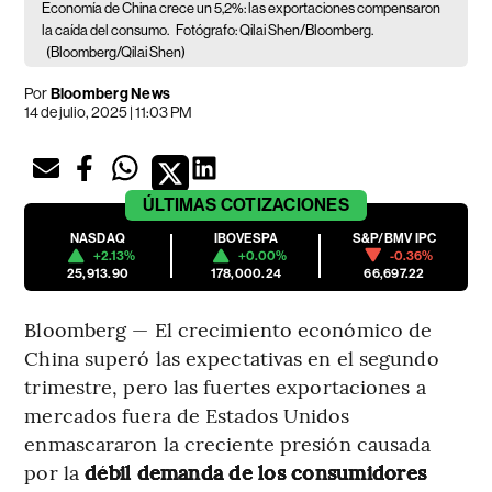
Economía de China crece un 5,2%: las exportaciones compensaron
la caída del consumo.
Fotógrafo: Qilai Shen/Bloomberg.
(Bloomberg/Qilai Shen)
Por
Bloomberg News
14 de julio, 2025 | 11:03 PM
ÚLTIMAS
COTIZACIONES
NASDAQ
IBOVESPA
S&P/BMV IPC
+2.13%
+0.00%
-0.36%
25,913.90
178,000.24
66,697.22
Bloomberg — El crecimiento económico de
China superó las expectativas en el segundo
trimestre, pero las fuertes exportaciones a
mercados fuera de Estados Unidos
enmascararon la creciente presión causada
por la
débil demanda de los consumidores