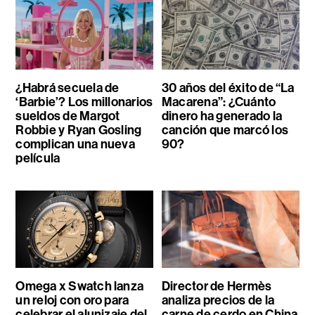
¿Habrá secuela de
30 años del éxito de “La
‘Barbie’? Los millonarios
Macarena”: ¿Cuánto
sueldos de Margot
dinero ha generado la
Robbie y Ryan Gosling
canción que marcó los
complican una nueva
90?
película
Omega x Swatch lanza
Director de Hermès
un reloj con oro para
analiza precios de la
celebrar el alunizaje del
carne de cerdo en China