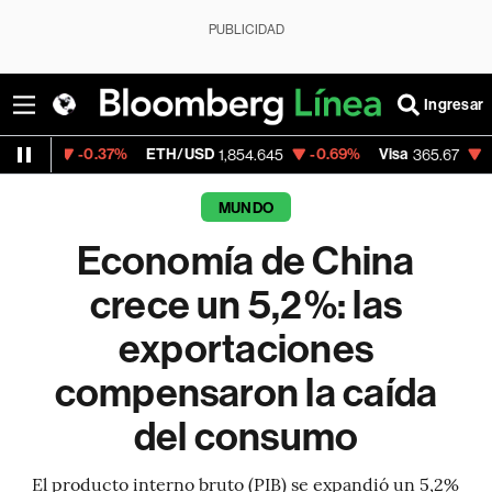
PUBLICIDAD
Ingresar
.37%
ETH/USD
-0.69%
Visa
-0.13%
Merca
1,854.645
365.67
MUNDO
Economía de China
crece un 5,2%: las
exportaciones
compensaron la caída
del consumo
El producto interno bruto (PIB) se expandió un 5,2%