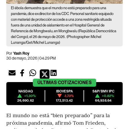
El ébola demuestra que el mundo no está preparado para una
pandemia, dice exdirector de los CDC
Personal sanitario equipado
con material de protección accede a una zona restringida situada
fuera de una unidad de aislamiento en el Hospital General de
Referencia de Mongbwalu, en Mongbwalu (República Democrática
del Congo), el 26 de mayo de 2026.
(Photographer: Michel
Lunanga/Get/Michel Lunanga)
Por
Yash Roy
30 de mayo, 2026 | 04:29 PM
ÚLTIMAS
COTIZACIONES
NASDAQ
IBOVESPA
S&P/BMV IPC
+1.30%
-1.73%
+0.82%
26,690.62
172,513.42
66,938.64
El mundo no está “bien preparado” para la
próxima pandemia, afirmó Tom Frieden,