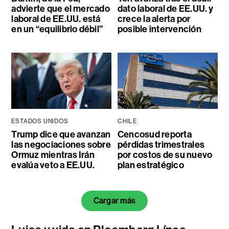
advierte que el mercado
dato laboral de EE.UU. y
laboral de EE.UU. está
crece la alerta por
en un “equilibrio débil”
posible intervención
ESTADOS UNIDOS
CHILE
Trump dice que avanzan
Cencosud reporta
las negociaciones sobre
pérdidas trimestrales
Ormuz mientras Irán
por costos de su nuevo
evalúa veto a EE.UU.
plan estratégico
Cargar más