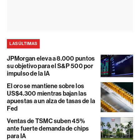
LAS ÚLTIMAS
JPMorgan eleva a 8.000 puntos
su objetivo para el S&P 500 por
impulso de la IA
El oro se mantiene sobre los
US$4.300 mientras bajan las
apuestas a un alza de tasas de la
Fed
Ventas de TSMC suben 45%
ante fuerte demanda de chips
para IA