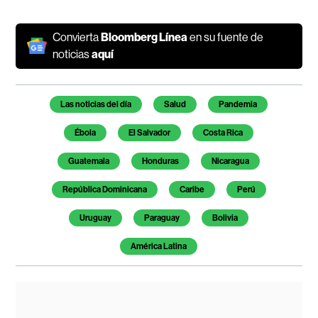
Convierta
Bloomberg Línea
en su fuente de
noticias
aquí
Temas de este artículo
Las noticias del día
Salud
Pandemia
Ébola
El Salvador
Costa Rica
Guatemala
Honduras
Nicaragua
República Dominicana
Caribe
Perú
Uruguay
Paraguay
Bolivia
América Latina