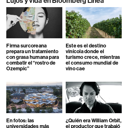
Lujos y vida en Bloomberg Línea
Firma surcoreana
Este es el destino
prepara un tratamiento
vinícola donde el
con grasa humana para
turismo crece, mientras
combatir el “rostro de
el consumo mundial de
Ozempic”
vino cae
En fotos: las
¿Quién era William Orbit,
universidades más
el productor que trabajó