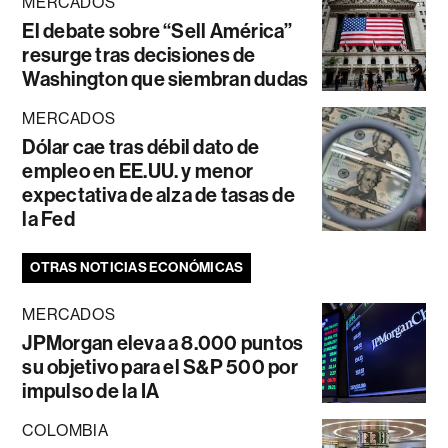
MERCADOS
El debate sobre “Sell América”
resurge tras decisiones de
Washington que siembran dudas
MERCADOS
Dólar cae tras débil dato de
empleo en EE.UU. y menor
expectativa de alza de tasas de
la Fed
OTRAS NOTICIAS ECONÓMICAS
MERCADOS
JPMorgan eleva a 8.000 puntos
su objetivo para el S&P 500 por
impulso de la IA
COLOMBIA