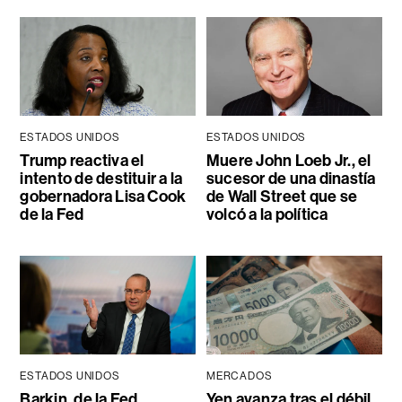
ESTADOS UNIDOS
ESTADOS UNIDOS
Trump reactiva el
Muere John Loeb Jr., el
intento de destituir a la
sucesor de una dinastía
gobernadora Lisa Cook
de Wall Street que se
de la Fed
volcó a la política
ESTADOS UNIDOS
MERCADOS
Barkin, de la Fed,
Yen avanza tras el débil