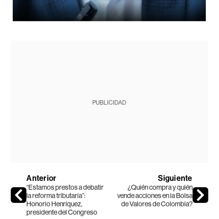
PUBLICIDAD
Anterior
Siguiente
“Estamos prestos a debatir
¿Quién compra y quién
la reforma tributaria”:
vende acciones en la Bolsa
Honorio Henríquez,
de Valores de Colombia?
presidente del Congreso