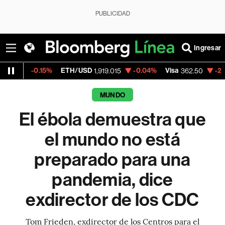
PUBLICIDAD
Ingresar
.15%
ETH/USD
-0.04%
Visa
-2.15%
Merca
1,919.015
362.50
MUNDO
El ébola demuestra que
el mundo no está
preparado para una
pandemia, dice
exdirector de los CDC
Tom Frieden, exdirector de los Centros para el