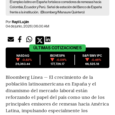
El empleo latino en España fortalece corredores de remesas hacia
Colombia, Ecuador y Perú.
Señal de estación del Banco de España
frente a la institución.
(Bloomberg/Manaure Quintero)
Por
Raylí Luján
04 de junio, 2026 | 06:00 AM
ÚLTIMAS
COTIZACIONES
NASDAQ
IBOVESPA
S&P/BMV IPC
-0.83%
-0.09%
-0.46%
26,363.44
177,726.17
66,525.18
Bloomberg Línea — El crecimiento de la
población latinoamericana en España y el
dinamismo del mercado laboral están
reforzando el papel del país como uno de los
principales emisores de remesas hacia América
Latina, impulsando especialmente los