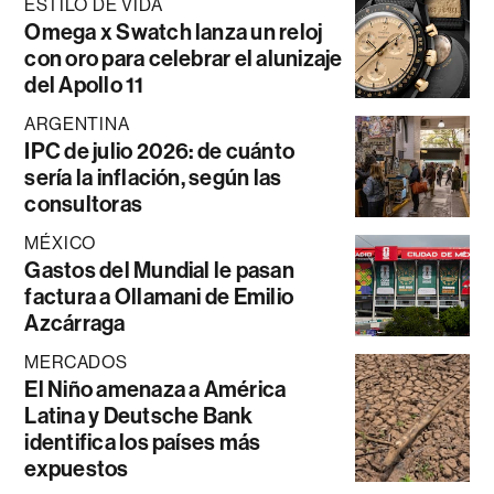
ESTILO DE VIDA
Omega x Swatch lanza un reloj
con oro para celebrar el alunizaje
del Apollo 11
ARGENTINA
IPC de julio 2026: de cuánto
sería la inflación, según las
consultoras
MÉXICO
Gastos del Mundial le pasan
factura a Ollamani de Emilio
Azcárraga
MERCADOS
El Niño amenaza a América
Latina y Deutsche Bank
identifica los países más
expuestos