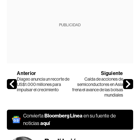
PUBLICIDAD
Anterior
Siguiente
Diageo anuncia un recorte de
Caída de acciones de
US$1.000 millones para
semiconductores en Asia
impulsar el crecimiento
frena el avance de las bolsas
mundiales
Convierta
Bloomberg Línea
en su fuente de
noticias
aquí