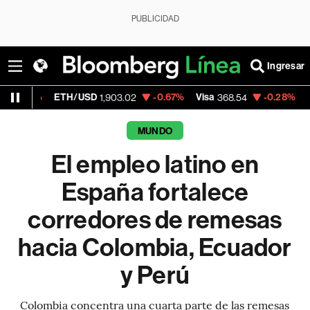
PUBLICIDAD
Ingresar
ETH/USD
-0.67%
Visa
-0.28%
MercadoLibr
1,903.02
368.54
MUNDO
El empleo latino en
España fortalece
corredores de remesas
hacia Colombia, Ecuador
y Perú
Colombia concentra una cuarta parte de las remesas