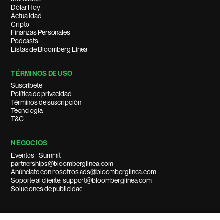
Dólar Hoy
Actualidad
Cripto
Finanzas Personales
Podcasts
Listas de Bloomberg Línea
TÉRMINOS DE USO
Suscríbete
Política de privacidad
Términos de suscripción
Tecnología
T&C
NEGOCIOS
Eventos - Summit
partnerships@bloomberglinea.com
Anúnciate con nosotros ads@bloomberglinea.com
Soporte al cliente: support@bloomberglinea.com
Soluciones de publicidad