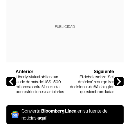
PUBLICIDAD
Anterior
Siguiente
Liberty Mutual obtiene un
El debate sobre “Sell
laudo de más de US$1.500
América” resurge tras
millones contra Venezuela
decisiones de Washington
por restricciones cambiarias
que siembran dudas
Convierta
Bloomberg Línea
en su fuente de
noticias
aquí