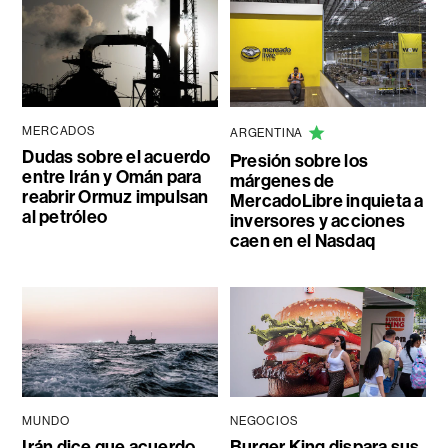
MERCADOS
ARGENTINA
Dudas sobre el acuerdo
Presión sobre los
entre Irán y Omán para
márgenes de
reabrir Ormuz impulsan
MercadoLibre inquieta a
al petróleo
inversores y acciones
caen en el Nasdaq
MUNDO
NEGOCIOS
Irán dice que acuerdo
Burger King dispara sus