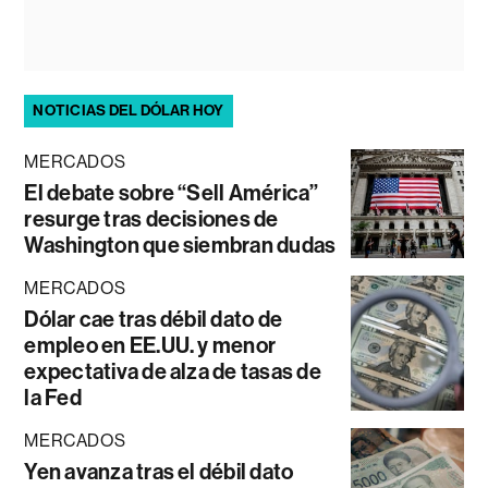
NOTICIAS DEL DÓLAR HOY
MERCADOS
El debate sobre “Sell América”
resurge tras decisiones de
Washington que siembran dudas
MERCADOS
Dólar cae tras débil dato de
empleo en EE.UU. y menor
expectativa de alza de tasas de
la Fed
MERCADOS
Yen avanza tras el débil dato