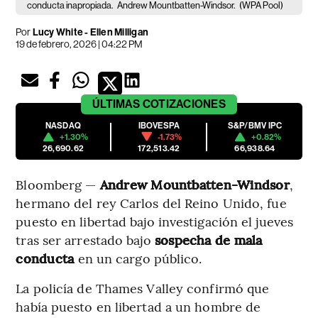
conducta inapropiada.
Andrew Mountbatten-Windsor.
(WPA Pool)
Por
Lucy White - Ellen Milligan
19 de febrero, 2026 | 04:22 PM
ÚLTIMAS
COTIZACIONES
NASDAQ
IBOVESPA
S&P/BMV IPC
+1.30%
-1.73%
+0.82%
26,690.62
172,513.42
66,938.64
Bloomberg —
Andrew Mountbatten-Windsor
,
hermano del rey Carlos del Reino Unido, fue
puesto en libertad bajo investigación el jueves
tras ser arrestado bajo
sospecha de mala
conducta
en un cargo público.
La policía de Thames Valley confirmó que
había puesto en libertad a un hombre de