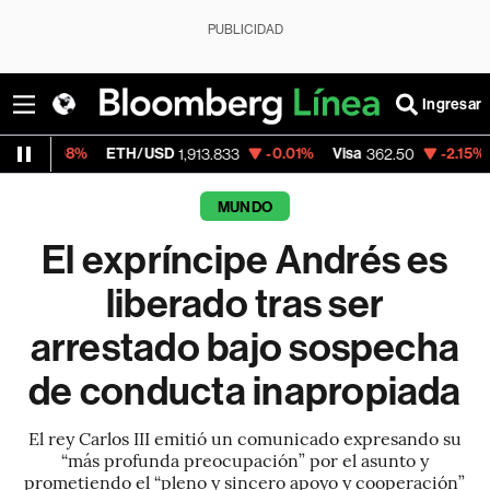
PUBLICIDAD
Ingresar
ETH/USD
-0.01%
Visa
-2.15%
MercadoLibr
1,913.833
362.50
MUNDO
El expríncipe Andrés es
liberado tras ser
arrestado bajo sospecha
de conducta inapropiada
El rey Carlos III emitió un comunicado expresando su
“más profunda preocupación” por el asunto y
prometiendo el “pleno y sincero apoyo y cooperación”