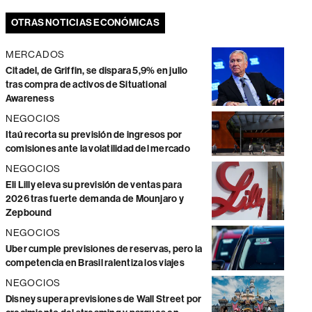
OTRAS NOTICIAS ECONÓMICAS
MERCADOS
Citadel, de Griffin, se dispara 5,9% en julio
tras compra de activos de Situational
Awareness
NEGOCIOS
Itaú recorta su previsión de ingresos por
comisiones ante la volatilidad del mercado
NEGOCIOS
Eli Lilly eleva su previsión de ventas para
2026 tras fuerte demanda de Mounjaro y
Zepbound
NEGOCIOS
Uber cumple previsiones de reservas, pero la
competencia en Brasil ralentiza los viajes
NEGOCIOS
Disney supera previsiones de Wall Street por