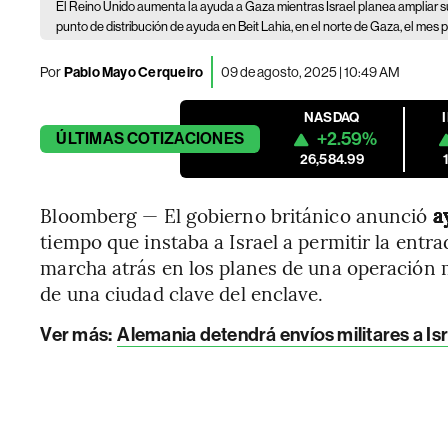
El Reino Unido aumenta la ayuda a Gaza mientras Israel planea ampliar s
punto de distribución de ayuda en Beit Lahia, en el norte de Gaza, el mes 
Por
Pablo Mayo Cerqueiro
09 de agosto, 2025 | 10:49 AM
NASDAQ
+2.59%
ÚLTIMAS
COTIZACIONES
26,584.99
Bloomberg — El gobierno británico anunció
a
tiempo que instaba a Israel a permitir la entra
marcha atrás en los planes de una operación m
de una ciudad clave del enclave.
Ver más:
Alemania detendrá envíos militares a Is