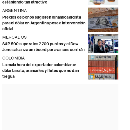
está siendo tan atractivo
ARGENTINA
Precios de bonos sugieren dinámica alcista
para el dólar en Argentina pese a intervención
oficial
MERCADOS
S&P 500 supera los 7.700 puntos y el Dow
Jones alcanza un récord por avances con Irán
COLOMBIA
La mala hora del exportador colombiano:
dólar barato, aranceles y fletes que no dan
tregua