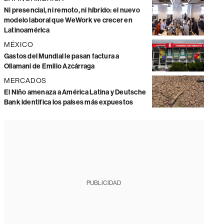
Ni presencial, ni remoto, ni híbrido: el nuevo
modelo laboral que WeWork ve crecer en
Latinoamérica
MÉXICO
Gastos del Mundial le pasan factura a
Ollamani de Emilio Azcárraga
MERCADOS
El Niño amenaza a América Latina y Deutsche
Bank identifica los países más expuestos
PUBLICIDAD