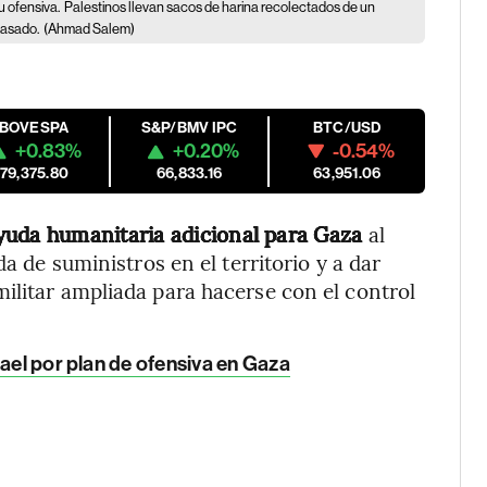
u ofensiva.
Palestinos llevan sacos de harina recolectados de un
pasado.
(Ahmad Salem)
IBOVESPA
S&P/BMV IPC
BTC/USD
+0.83%
+0.20%
-0.54%
179,375.80
66,833.16
63,951.06
yuda humanitaria adicional para Gaza
al
da de suministros en el territorio y a dar
ilitar ampliada para hacerse con el control
rael por plan de ofensiva en Gaza