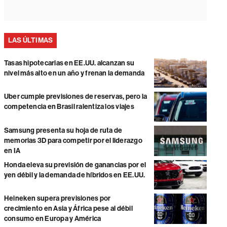
LAS ÚLTIMAS
Tasas hipotecarias en EE.UU. alcanzan su
nivel más alto en un año y frenan la demanda
Uber cumple previsiones de reservas, pero la
competencia en Brasil ralentiza los viajes
Samsung presenta su hoja de ruta de
memorias 3D para competir por el liderazgo
en IA
Honda eleva su previsión de ganancias por el
yen débil y la demanda de híbridos en EE.UU.
Heineken supera previsiones por
crecimiento en Asia y África pese al débil
consumo en Europa y América