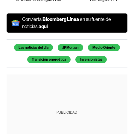
Convierta
Bloomberg Línea
en su fuente de
noticias
aquí
Temas de este artículo
Las noticias del día
JPMorgan
Medio Oriente
Transición energética
Inversionistas
PUBLICIDAD