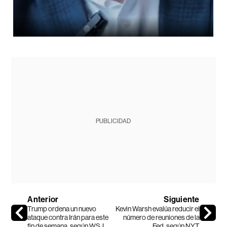
PUBLICIDAD
Anterior
Siguiente
Trump ordena un nuevo
Kevin Warsh evalúa reducir el
ataque contra Irán para este
número de reuniones de la
fin de semana, según WSJ
Fed, según NYT