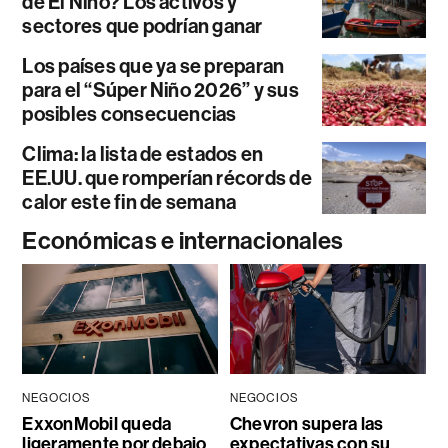
de El Niño? Los activos y
sectores que podrían ganar
Los países que ya se preparan
para el “Súper Niño 2026” y sus
posibles consecuencias
Clima: la lista de estados en
EE.UU. que romperían récords de
calor este fin de semana
Económicas e internacionales
NEGOCIOS
NEGOCIOS
ExxonMobil queda
Chevron supera las
ligeramente por debajo
expectativas con su