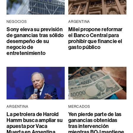
NEGOCIOS
ARGENTINA
Sony eleva su previsión
Milei propone reformar
de ganancias tras sólido
el Banco Central para
desempeño de su
prohibir que financie el
negocio de
gasto público
entretenimiento
ARGENTINA
MERCADOS
La petrolera de Harold
Yen pierde parte de las
Hamm busca ampliar su
ganancias obtenidas
apuesta por Vaca
tras intervención
Muerta en Argentina
mientras BOJ mantiene