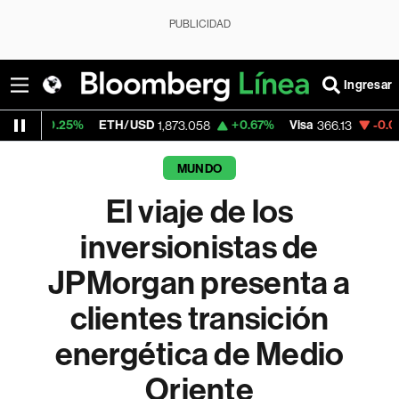
PUBLICIDAD
Ingresar
ETH/USD
+0.67%
Visa
-0.04%
MercadoLi
1,873.058
366.13
MUNDO
El viaje de los
inversionistas de
JPMorgan presenta a
clientes transición
energética de Medio
Oriente