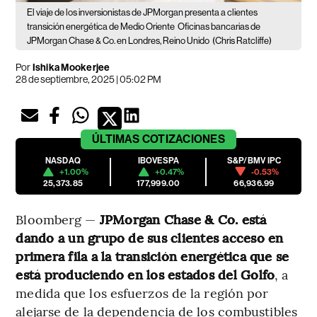
El viaje de los inversionistas de JPMorgan presenta a clientes
transición energética de Medio Oriente
Oficinas bancarias de
JPMorgan Chase & Co. en Londres, Reino Unido
(Chris Ratcliffe)
Por
Ishika Mookerjee
28 de septiembre, 2025 | 05:02 PM
ÚLTIMAS
COTIZACIONES
NASDAQ
IBOVESPA
S&P/BMV IPC
+1.00%
+0.47%
-0.53%
25,373.85
177,999.00
66,936.99
Bloomberg —
JPMorgan Chase & Co. está
dando a un grupo de sus clientes acceso en
primera fila a la transición energética que se
está produciendo en los estados del Golfo
, a
medida que los esfuerzos de la región por
alejarse de la dependencia de los combustibles