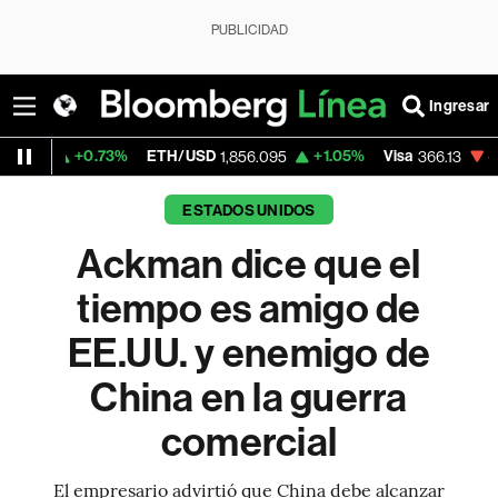
PUBLICIDAD
Ingresar
0.73%
ETH/USD
+1.05%
Visa
-0.04%
Mer
1,856.095
366.13
ESTADOS UNIDOS
Ackman dice que el
tiempo es amigo de
EE.UU. y enemigo de
China en la guerra
comercial
El empresario advirtió que China debe alcanzar