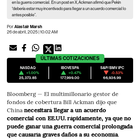
en la guerra comercial.
En un post en X, Ackman afirmó que Pekín
“debería estar muy incentivado para llegar a un acuerdo comercial lo
antes posible”.
Por
Alastair Marsh
26 de abril, 2025 | 10:02 AM
ÚLTIMAS
COTIZACIONES
NASDAQ
IBOVESPA
S&P/BMV IPC
+1.00%
+0.47%
-0.53%
25,373.85
177,999.00
66,936.99
Bloomberg — El multimillonario gestor de
fondos de cobertura Bill Ackman dijo que
China
necesitará llegar a un acuerdo
comercial con EE.UU. rápidamente, ya que no
puede ganar una guerra comercial prolongada
que causaría graves daños a su economía
.