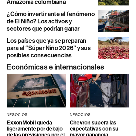
Amazonía colombiana
¿Cómo invertir ante el fenómeno
de El Niño? Los activos y
sectores que podrían ganar
Los países que ya se preparan
para el “Súper Niño 2026” y sus
posibles consecuencias
Económicas e internacionales
NEGOCIOS
NEGOCIOS
ExxonMobil queda
Chevron supera las
ligeramente por debajo
expectativas con su
de las previsiones por el
mayor ganancia