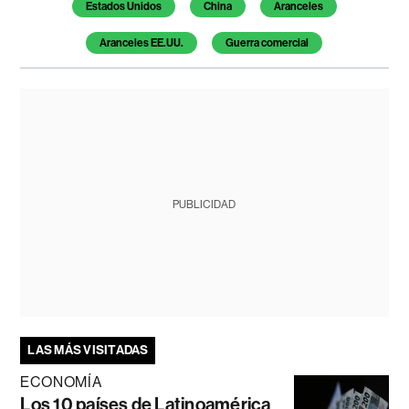
Estados Unidos
China
Aranceles
Aranceles EE.UU.
Guerra comercial
PUBLICIDAD
LAS MÁS VISITADAS
ECONOMÍA
Los 10 países de Latinoamérica