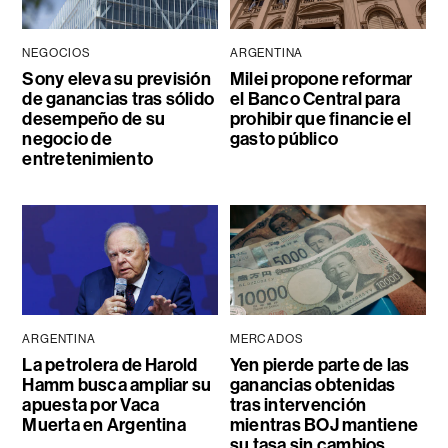
NEGOCIOS
ARGENTINA
Sony eleva su previsión
Milei propone reformar
de ganancias tras sólido
el Banco Central para
desempeño de su
prohibir que financie el
negocio de
gasto público
entretenimiento
ARGENTINA
MERCADOS
La petrolera de Harold
Yen pierde parte de las
Hamm busca ampliar su
ganancias obtenidas
apuesta por Vaca
tras intervención
Muerta en Argentina
mientras BOJ mantiene
su tasa sin cambios